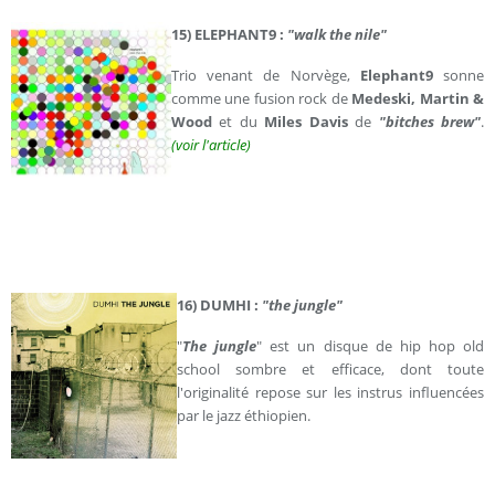
15) ELEPHANT9 :
"walk the nile"
Trio venant de Norvège,
Elephant9
sonne
comme une fusion rock de
Medeski, Martin &
Wood
et du
Miles Davis
de
"bitches brew"
.
(voir l'article)
16) DUMHI :
"the jungle"
"
The jungle
" est un disque de hip hop old
school sombre et efficace, dont toute
l'originalité repose sur les instrus influencées
par le jazz éthiopien.