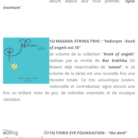
album depuis leur tout premier, "
opus
incertum
".
12) MASADA STRING TRIO :
"haborym - book
of angels vol.16"
2e volume de la collection "
book of angels
"
réalisée par la moitié de
Bar Kokhba
(ils
étaient déjà responsables de "
azazel
", le 2e
volume de la série) est une nouvelle fois une
réussite totale. Ce trio acoustique (violon,
violoncelle et contrebasse) signe encore une
fois un brillant mixe de jazz, de mélodies orientales et de musique
classique.
13) THIRD EYE FOUNDATION :
"the dark"