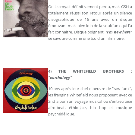
On le croyait définitivement perdu, mais GSH a
totalement réussi son retour après un silence
disographique de 16 ans avec un disque
émouvant mais bien loin de la soul/funk qui l'a
fait connaitre. Disque poignant, "
I'm new here
"
se savoure comme une b.o d'un film noire.
4) THE WHITEFIELD BROTHERS :
"earthology"
10 ans après leur chef d'oeuvre de "raw funk",
les frangins Whitefield nous proposent avec ce
2nd album un voyage musical où s'entrecroise
afro-beat, éthio-jazz, hip hop et musique
psychédélique
.