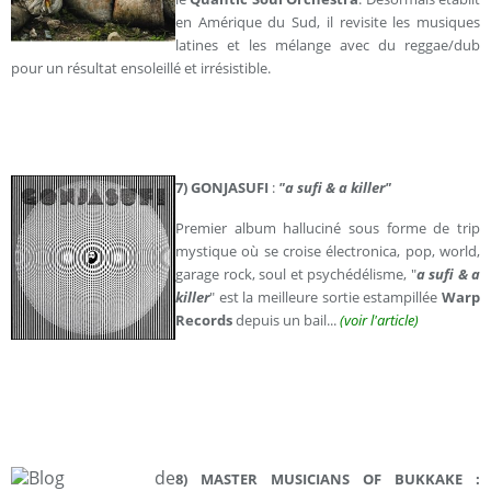
en Amérique du Sud, il revisite les musiques
latines et les mélange avec du reggae/dub
pour un résultat ensoleillé et irrésistible.
7)
GONJASUFI
:
"a sufi & a killer"
Premier album halluciné sous forme de trip
mystique où se croise électronica, pop, world,
garage rock, soul et psychédélisme, "
a sufi & a
killer
" est la meilleure sortie estampillée
Warp
Records
depuis un bail...
(voir l'article)
8) MASTER MUSICIANS OF BUKKAKE :