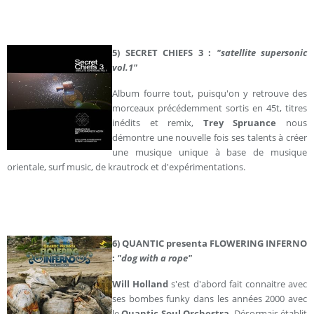
5) SECRET CHIEFS 3 :
"
satellite supersonic
vol.1"
Album fourre tout, puisqu'on y retrouve des
morceaux précédemment sortis en 45t, titres
inédits et remix,
Trey Spruance
nous
démontre une nouvelle fois ses talents à créer
une musique unique à base de musique
orientale, surf music, de krautrock et d'expérimentations.
6) QUANTIC presenta FLOWERING INFERNO
:
"dog with a rope"
Will Holland
s'est d'abord fait connaitre avec
ses bombes funky dans les années 2000 avec
le
Quantic Soul Orchestra
. Désormais établit