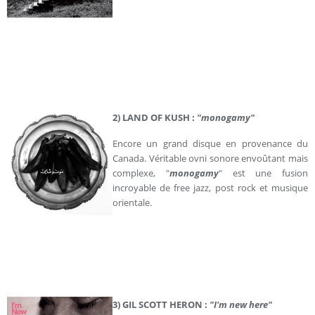
2) LAND OF KUSH :
"monogamy"
Encore un grand disque en provenance du
Canada. Véritable ovni sonore envoûtant mais
complexe, "
monogamy
" est une fusion
incroyable de free jazz, post rock et musique
orientale.
3) GIL SCOTT HERON :
"I'm new here"