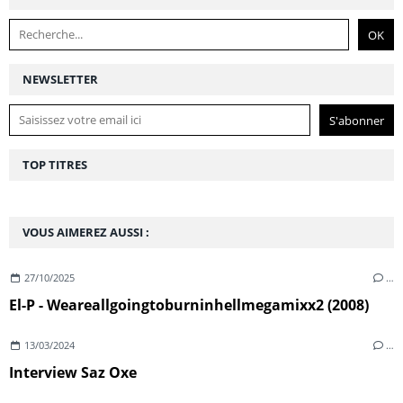
NEWSLETTER
TOP TITRES
VOUS AIMEREZ AUSSI :
27/10/2025
…
El-P - Weareallgoingtoburninhellmegamixx2 (2008)
13/03/2024
…
Interview Saz Oxe