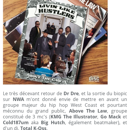
Le très décevant retour de
Dr Dre
, et la sortie du biopic
sur
NWA
m'ont donné envie de mettre en avant un
groupe majeur du hip hop West Coast et pourtant
méconnu du grand public,
Above The Law
, groupe
constitué de 3 mc's (
KMG The Illustrator
,
Go Mack
et
Cold187um
aka
Big Hutch
, également beatmaker), et
d'un dj,
Total K-Oss
.