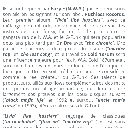
Ils se font repérer par
Eazy E
(
N.W.A.
) qui les prend sous
son aile en les signant sur son label,
Ruthless Records
.
Leur premier album,
"
livin' like hustlers
"
, avec ce
mélange de coolitude, de violence et de sexe sur des
instrus des plus funky, fait en fait le pont entre le
gangsta rap de N.W.A. et le G-Funk qui sera popularisé
deux ans plus tard par
Dr Dre
avec "
the chronic
". Dre
participe d'ailleurs à deux prods du disque ("
murder
rap
" et "
the last song
") et le travail de
Cold 187um
sera
une influence majeure pour l'ex N.W.A. Cold 187um était
surement l'un des meilleurs producteurs de l'époque, et
bien que Dr Dre en soit crédité, on peut le considérer
comme le réel créateur du G-Funk. Ses talents de
producteurs, alliés aux flows complémentaires des mc's,
ont permis un alliage imparable, qui fera encore
largement ses preuves sur les deux disques suivant
("
black mafia life
" en 1992 et surtout "
uncle sam's
curse
" en 1993), pièces maitresses du G-Funk.
"
Livin' like hustlers
" regorge de classiques
("
untouchable
", "
flow on
", "
murder rap
"...) et est sans
conteste une des pierres angulaires du hip hop West