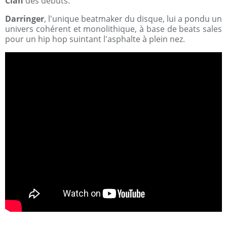
Clan
des débuts.
Darringer
, l'unique beatmaker du disque, lui a pondu un
univers cohérent et monolithique, à base de beats sales
pour un hip hop suintant l'asphalte à plein nez.