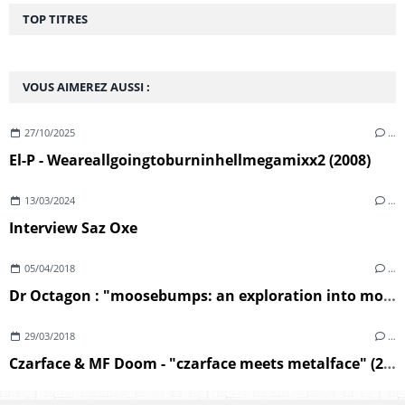
TOP TITRES
VOUS AIMEREZ AUSSI :
27/10/2025
…
El-P - Weareallgoingtoburninhellmegamixx2 (2008)
13/03/2024
…
Interview Saz Oxe
05/04/2018
…
Dr Octagon : "moosebumps: an exploration into modern day horripilation" (2018)
29/03/2018
…
Czarface & MF Doom - "czarface meets metalface" (2018)