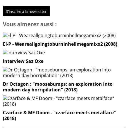
S'inscrire à la newsletter
Vous aimerez aussi :
El-P - Weareallgoingtoburninhellmegamixx2 (2008)
Interview Saz Oxe
Dr Octagon : "moosebumps: an exploration into
modern day horripilation" (2018)
Czarface & MF Doom - "czarface meets metalface"
(2018)