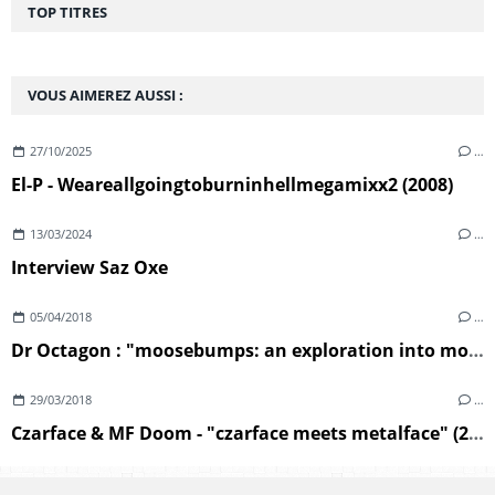
TOP TITRES
VOUS AIMEREZ AUSSI :
27/10/2025
…
El-P - Weareallgoingtoburninhellmegamixx2 (2008)
13/03/2024
…
Interview Saz Oxe
05/04/2018
…
Dr Octagon : "moosebumps: an exploration into modern day horripilation" (2018)
29/03/2018
…
Czarface & MF Doom - "czarface meets metalface" (2018)