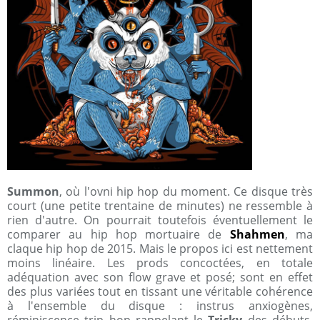
Summon
, où l'ovni hip hop du moment. Ce disque très
court (une petite trentaine de minutes) ne ressemble à
rien d'autre. On pourrait toutefois éventuellement le
comparer au hip hop mortuaire de
Shahmen
, ma
claque hip hop de 2015. Mais le propos ici est nettement
moins linéaire. Les prods concoctées, en totale
adéquation avec son flow grave et posé; sont en effet
des plus variées tout en tissant une véritable cohérence
à l'ensemble du disque : instrus anxiogènes,