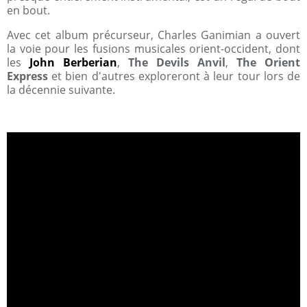
en bout.
Avec cet album précurseur, Charles Ganimian a ouvert
la voie pour les fusions musicales orient-occident, dont
les
John Berberian
,
The Devils Anvil
,
The Orient
Express
et bien d'autres exploreront à leur tour lors de
la décennie suivante.