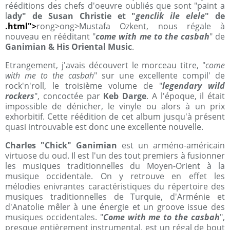
rééditions des chefs d'oeuvre oubliés que sont "paint a
l
ady" de Susan Christie et "
genclik ile elele
" de
.html">
rong>ong>Mustafa Ozkent, nous régale à
nouveau en rééditant "
come with me to the casbah
" de
Ganimian & His Oriental Music
.
Etrangement, j'avais découvert le morceau titre, "
come
with me to the casbah
" sur une excellente compil' de
rock'n'roll, le troisième volume de "
legendary wild
rockers
", concoctée par
Keb Darge
. A l'époque, il était
impossible de dénicher, le vinyle ou alors à un prix
exhorbitif. Cette réédition de cet album jusqu'à présent
quasi introuvable est donc une excellente nouvelle.
Charles "Chick" Ganimian
est un arméno-américain
virtuose du oud. Il est l'un des tout premiers à fusionner
les musiques traditionnelles du Moyen-Orient à la
musique occidentale. On y retrouve en effet les
mélodies enivrantes caractéristiques du répertoire des
musiques traditionnelles de Turquie, d'Arménie et
d'Anatolie mêler à une énergie et un groove issue des
musiques occidentales. "
Come with me to the casbah
",
presque entièrement instrumental, est un régal de bout