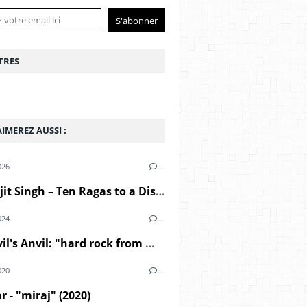
TRES
IMEREZ AUSSI :
026
…
Charanjit Singh – Ten Ragas to a Disco Beat (1982)
024
…
The Devil's Anvil: "hard rock from middle east" (1967)
020
…
r - "miraj" (2020)