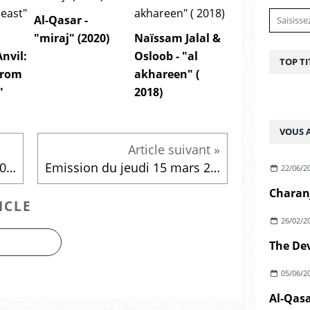
Al-Qasar -
"miraj" (2020)
Naïssam Jalal &
Anvil:
Osloob - "al
TOP TI
from
akhareen" (
"
2018)
VOUS A
Emission du jeudi 8 mars 2018
Emission du jeudi 15 mars 2018
22/06/2
ICLE
26/02/2
05/06/2
Al-Qasa