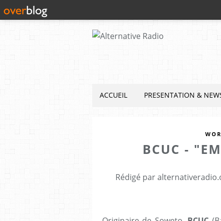
ACCUEIL
PRESENTATION & NEW
WOR
BCUC - "EM
Rédigé par alternativeradio
Originaire de Soweto,
BCUC
(B