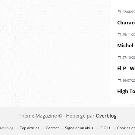
22/06/2
25/11/2
27/10/2
16/07/2
High To
Thème Magazine © - Hébergé par
Overblog
 Overblog
Top articles
Contact
Signaler un abus
C.G.U.
Cookies et