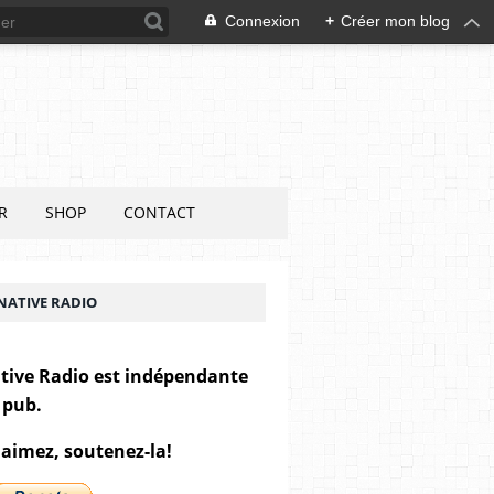
Connexion
+
Créer mon blog
R
SHOP
CONTACT
NATIVE RADIO
tive Radio est indépendante
 pub.
 aimez, soutenez-la!