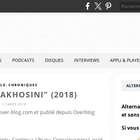
S
PODCASTS
DISQUES
INTERVIEWS
APPLI & PLAYE
,
LD
CHRONIQUES
ALTER
AKHOSINI" (2018)
12 MARS 2018
Alterna
.over-blog.com et publié depuis Overblog
et sans
Si vous
antu Continua Uhuru Consciousness) avait