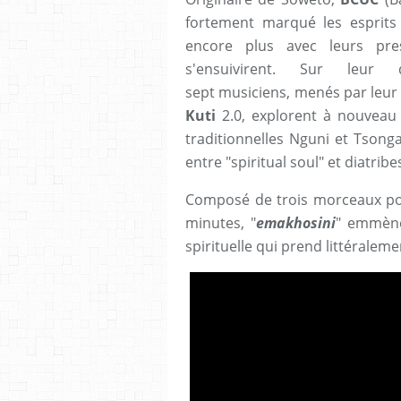
fortement marqué les esprits
encore plus avec leurs pres
s'ensuivirent. Sur leur
sept musiciens, menés par leur
Kuti
2.0, explorent à nouveau 
traditionnelles Nguni et Tsong
entre "spiritual soul" et diatribe
Composé de trois morceaux po
minutes, "
emakhosini
" emmène
spirituelle qui prend littéraleme