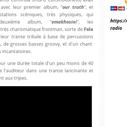
 avec leur premier album, "
our truth
", et
tations scéniques, très physiques, qui
https:/
 deuxième album, "
emakhosini
", les
radio
 très charismatique frontman, sorte de
Fela
leur transe tribale à base de percussions
a, de grosses basses groovy, et d'un chant
s incantatoires.
ur une durée totale d'un peu moins de 40
 l'auditeur dans une transe lancinante et
nt aux tripes.