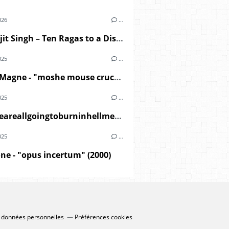
026
…
Charanjit Singh – Ten Ragas to a Disco Beat (1982)
025
…
Michel Magne - "moshe mouse crucifixion" (1975)
025
…
El-P - Weareallgoingtoburninhellmegamixx2 (2008)
025
…
ne - "opus incertum" (2000)
 données personnelles
Préférences cookies