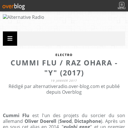
MENU
ELECTRO
CUMMI FLU / RAZ OHARA -
"Y" (2017)
19 JANVIER 2017
Rédigé par alternativeradio.over-blog.com et publié
depuis Overblog
Cummi Flu
est l'un des projets du sorcier du son
allemand
Oliver Doerell
(
Swod
,
Dictaphone
). Après un
ep sous cet alias en 2014, "
gulabi gang
", et un premier