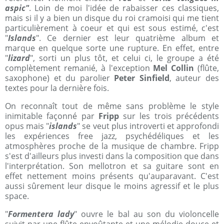
aspic"
. Loin de moi l'idée de rabaisser ces classiques,
mais si il y a bien un disque du roi cramoisi qui me tient
particulièrement à coeur et qui est sous estimé, c'est
"
Islands
". Ce dernier est leur quatrième album et
marque en quelque sorte une rupture. En effet, entre
"
lizard
", sorti un plus tôt, et celui ci, le groupe a été
complètement remanié, à l'exception
Mel Collin
(flûte,
saxophone) et du parolier
Peter Sinfield
, auteur des
textes pour la dernière fois.
On reconnaît tout de même sans problème le style
inimitable façonné par
Fripp
sur les trois précédents
opus mais "
islands
" se veut plus introverti et approfondi
les expériences free jazz, psychédéliques et les
atmosphères proche de la musique de chambre. Fripp
s'est d'ailleurs plus investi dans la composition que dans
l'interprétation. Son mellotron et sa guitare sont en
effet nettement moins présents qu'auparavant. C'est
aussi sûrement leur disque le moins agressif et le plus
space.
"
Formentera lady
" ouvre le bal au son du violoncelle