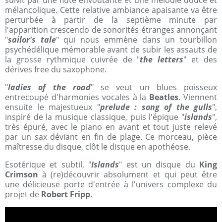
suivit par une flûte envoûtante et une mélodie douce et
mélancolique. Cette relative ambiance apaisante va être
perturbée à partir de la septième minute par
l'apparition crescendo de sonorités étranges annonçant
"
sailor's tale
" qui nous emmène dans un tourbillon
psychédélique mémorable avant de subir les assauts de
la grosse rythmique cuivrée de "
the letters
" et des
dérives free du saxophone.
"
ladies of the road
" se veut un blues poisseux
entrecoupé d'harmonies vocales à la
Beatles
. Viennent
ensuite le majestueux "
prelude : song of the gulls
",
inspiré de la musique classique, puis l'épique "
islands
",
très épuré, avec le piano en avant et tout juste relevé
par un sax déviant en fin de plage. Ce morceau, pièce
maîtresse du disque, clôt le disque en apothéose.
Esotérique et subtil, "
Islands
" est un disque du
King
Crimson
à (re)découvrir absolument et qui peut être
une délicieuse porte d'entrée à l'univers complexe du
projet de
Robert Fripp
.