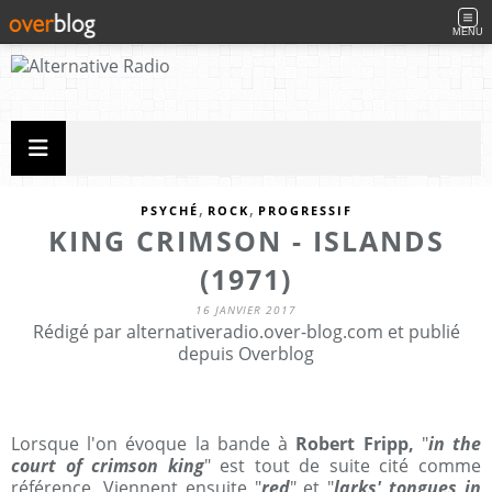
MENU
,
,
PSYCHÉ
ROCK
PROGRESSIF
KING CRIMSON - ISLANDS
(1971)
16 JANVIER 2017
Rédigé par alternativeradio.over-blog.com et publié
depuis Overblog
Lorsque l'on évoque la bande à
Robert Fripp,
"
in the
court of crimson king
" est tout de suite cité comme
référence. Viennent ensuite "
red
" et "
larks' tongues in