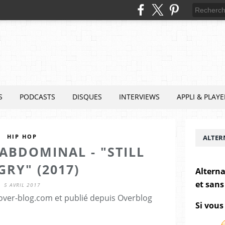
S
PODCASTS
DISQUES
INTERVIEWS
APPLI & PLAYE
HIP HOP
ALTER
ABDOMINAL - "STILL
RY" (2017)
Alterna
et sans
5 AVRIL 2017
.over-blog.com et publié depuis Overblog
Si vous