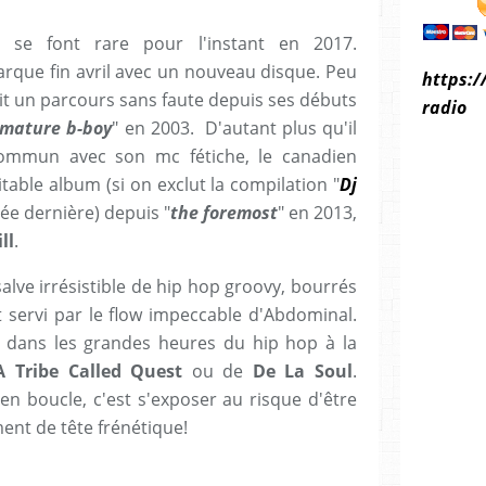
 se font rare pour l'instant en 2017.
rque fin avril avec un nouveau disque. Peu
https:/
ait un parcours sans faute depuis ses débuts
radio
 mature b-boy
" en 2003. D'autant plus qu'il
commun avec son mc fétiche, le canadien
itable album (si on exclut la compilation "
Dj
née dernière) depuis "
the foremost
" en 2013,
ll
.
salve irrésistible de hip hop groovy, bourrés
t servi par le flow impeccable d'Abdominal.
 dans les grandes heures du hip hop à la
A Tribe Called Quest
ou de
De La Soul
.
 en boucle, c'est s'exposer au risque d'être
nt de tête frénétique!