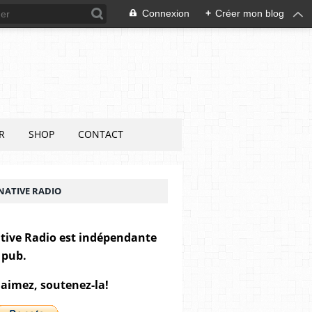
Connexion
+
Créer mon blog
R
SHOP
CONTACT
NATIVE RADIO
tive Radio est indépendante
 pub.
 aimez, soutenez-la!