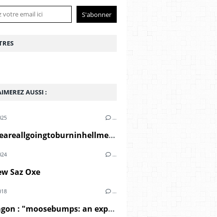
TRES
IMEREZ AUSSI :
025
…
El-P - Weareallgoingtoburninhellmegamixx2 (2008)
024
…
ew Saz Oxe
018
…
Dr Octagon : "moosebumps: an exploration into modern day horripilation" (2018)