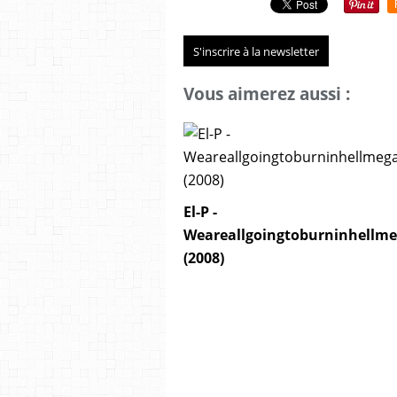
S'inscrire à la newsletter
Vous aimerez aussi :
El-P -
Weareallgoingtoburninhellm
(2008)