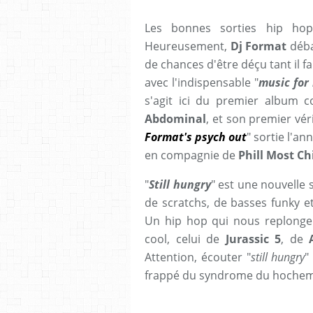
Les bonnes sorties hip hop
Heureusement,
Dj Format
déba
de chances d'être déçu tant il f
avec l'indispensable "
music for
s'agit ici du premier album 
Abdominal
, et son premier vér
Format's psych out
" sortie l'an
en compagnie de
Phill Most Chi
"
Still hungry
" est une nouvelle 
de scratchs, de basses funky e
Un hip hop qui nous replonge
cool, celui de
Jurassic 5
, de
Attention, écouter "
still hungry
"
frappé du syndrome du hocheme