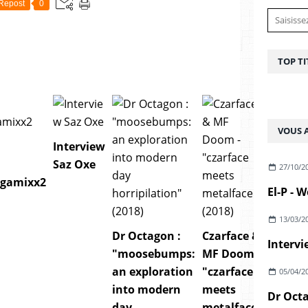
Repost
0
TOP TI
VOUS A
Interview
Saz Oxe
27/10/2
egamixx2
13/03/2
Dr Octagon :
Czarface &
Intervi
"moosebumps:
MF Doom -
an exploration
"czarface
05/04/2
into modern
meets
day
metalface"