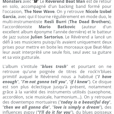
Monsters
avec "
M
" Le
Révérend Beat Man
est de retour
en solo, accompagné d'un backing band formé pour
l'occasion,
The New Wave
. On y retrouve
Nicole Izobel
Garcia
, avec qui il tourne régulièrement en mode duo, le
multi-instrumentiste
Resli Burri
(
The Dead Brothers
),
l'accordéoniste
Mario Batkovic
(auteur d'un
excellent album éponyme l'année dernière) et le batteur
de jazz suisse
Julien Sartorius
. Le Révérend a lancé un
défi à ses musiciens puisqu'ils avaient uniquement deux
prises pour mettre en boite les morceaux que Beat-Man
leur avait interprété une seule fois, seul avec sa guitare
et sa voix gutturale.
L'album s'intitule "
blues trash
" et pourtant on ne
retrouve qu'une poignée de titres de rock'n'blues
primitif auquel le Révérend nous a habitué ("
I have
enough
", "
I'm not gonna tell you
", "
if I knew
"). Ce disque
est son plus éclectique jusqu'à présent, notamment
grâce à la variété des instruments utilisés (saxophone,
accordéon, scie musicale, harmonium...). On y retrouve
des downtempo mortuaires ("
today is a beautiful day
",
"
then we all gonna die
", "
love is simply a dream
"), des
influences gypsy (
"I'll do it for you
"), du blues poisseux