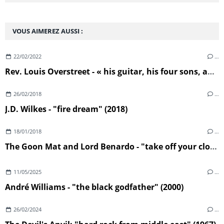
VOUS AIMEREZ AUSSI :
22/02/2022
…
Rev. Louis Overstreet - « his guitar, his four sons, and The Congregation of St Luke’s Powerhouse Church Of God In Christ » (1963)
26/02/2018
…
J.D. Wilkes - "fire dream" (2018)
18/01/2018
…
The Goon Mat and Lord Benardo - "take off your clothes" (2018)
11/05/2025
…
André Williams - "the black godfather" (2000)
26/02/2024
…