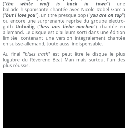
("
the white wolf is back in town
") une
ballade hispanisante chantée avec Nicole Izobel Garcia
("
but I love you
"), un titre presque pop ("
you are on top
")
ou encore une surprenante reprise du groupe electro-
goth
Unheilig
("
lass uns liebe machen
") chantée en
allemand. Le disque est d'ailleurs sorti dans une édition
limitée, contenant une version intégralement chantée
en suisse-allemand, toute aussi indispensable.
Au final "
blues trash
" est peut être le disque le plus
lugubre du Révérend Beat Man mais surtout l'un des
plus réussis.