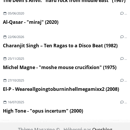
The Devil's Anvil: "hard rock from middle east" (1967)
05/06/2020
…
Al-Qasar - "miraj" (2020)
22/06/2026
…
Charanjit Singh – Ten Ragas to a Disco Beat (1982)
25/11/2025
…
Michel Magne - "moshe mouse crucifixion" (1975)
27/10/2025
…
El-P - Weareallgoingtoburninhellmegamixx2 (2008)
16/07/2025
…
High Tone - "opus incertum" (2000)
Thème Magazine © - Hébergé par
Overblog