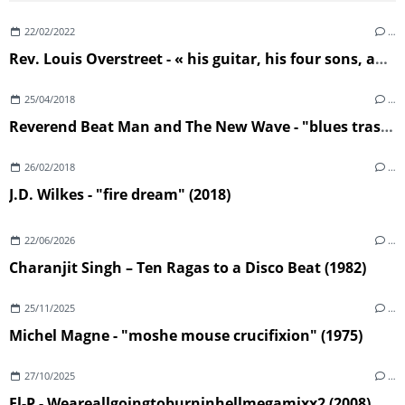
22/02/2022
…
Rev. Louis Overstreet - « his guitar, his four sons, and The Congregation of St Luke’s Powerhouse Church Of God In Christ » (1963)
25/04/2018
…
Reverend Beat Man and The New Wave - "blues trash" (2018)
26/02/2018
…
J.D. Wilkes - "fire dream" (2018)
22/06/2026
…
Charanjit Singh – Ten Ragas to a Disco Beat (1982)
25/11/2025
…
Michel Magne - "moshe mouse crucifixion" (1975)
27/10/2025
…
El-P - Weareallgoingtoburninhellmegamixx2 (2008)