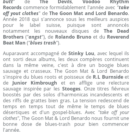
butt
" de
The Devils
,
Voodoo Rhythm
Records
commence formidablement l'année avec "
take
off yout clothes
" de
The Goon Mat and Lord Benardo
.
Année 2018 qui s'annonce sous les meilleurs auspices
pour le label suisse, puisque sont annoncés
notamment les nouveaux disques de
The Dead
Brothers
("
angst
"), de
Rolando Bruno
et du
Reverend
Beat Man
("
blues trash
").
Auparavant accompagné de
Stinky Lou
, avec lequel ils
ont sorti deux albums, les deux compères continuent
dans la même veine, c'est à dire un boogie blues
sauvage et crasseux. The Goon Mat & Lord Benardo
s'inspire du blues roots et poisseux de
R.L Burnside
et
de
Junior Kimbrough
et en afflige une relecture
sauvage inspirée par les
Stooges
. Onze titres fiévreux
boostés par des solos d'harmonicas incandescents et
des riffs de grattes bien gras. La tension redescend de
temps en temps tout de même le temps de blues
désertiques et d'un gospel-blues. Avec "
take off your
clothes
", The Goon Mat & Lord Benardo nous fournit une
bonne dose de blues-trash pour bien commencer
l'année.