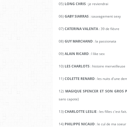
05)
LONG CHRIS
: je reviendrai
06)
GABY SIARRAS
: sauvagement sexy
07)
CATERINA VALENTA
: 39 de fièvre
08)
GUY MARCHAND
: la passionata
09)
ALAIN RICARD
: I like sex
10)
LES CHARLOTS
: histoire merveilleuse
11)
COLETTE RENARD
: les nuits d'une de
12)
MAGIQUE SPENCER ET SON GROS 
sans capote)
13)
CHARLOTTE LESLIE
: les filles c'est fait.
14)
PHILIPPE NICAUD
: le cul de ma soeur