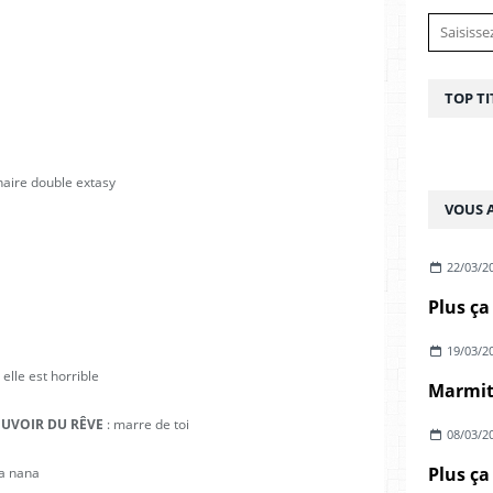
TOP TI
naire double extasy
VOUS A
22/03/2
Plus ça
19/03/2
 elle est horrible
UVOIR DU RÊVE
: marre de toi
08/03/2
Plus ça
la nana