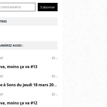
TRES
IMEREZ AUSSI :
021
…
 va, moins ça va #13
021
…
Marmite à Sons du jeudi 18 mars 2021
021
…
 va, moins ça va #12