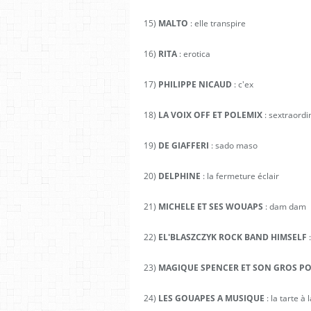
15)
MALTO
: elle transpire
16)
RITA
: erotica
17)
PHILIPPE NICAUD
: c'ex
18)
LA VOIX OFF ET POLEMIX
: sextraordi
19)
DE GIAFFERI
: sado maso
20)
DELPHINE
: la fermeture éclair
21)
MICHELE ET SES WOUAPS
: dam dam
22)
EL'BLASZCZYK ROCK BAND HIMSELF
:
23)
MAGIQUE SPENCER ET SON GROS PO
24)
LES GOUAPES A MUSIQUE
: la tarte à 