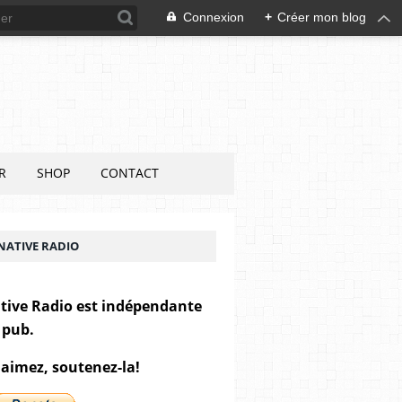
Connexion
+
Créer mon blog
R
SHOP
CONTACT
NATIVE RADIO
tive Radio est indépendante
 pub.
 aimez, soutenez-la!