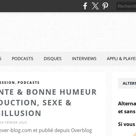
S
PODCASTS
DISQUES
INTERVIEWS
APPLI & PLAYE
,
ESSION
PODCASTS
ALTER
NTE & BONNE HUMEUR
ÉDUCTION, SEXE &
Alterna
SILLUSION
et sans
14 FÉVRIER 2025
Si vous
.over-blog.com et publié depuis Overblog