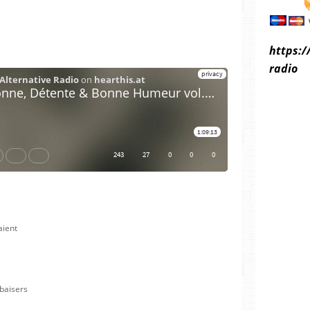
https:/
radio
aient
 baisers