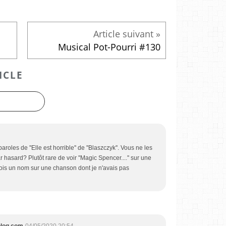
Musical Pot-Pourri #130
ICLE
roles de ''Elle est horrible'' de ''Blaszczyk''. Vous ne les
 hasard? Plutôt rare de voir ''Magic Spencer....'' sur une
fois un nom sur une chanson dont je n'avais pas
blog.com
04/05/2020 20:54