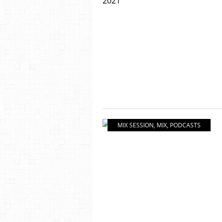
MIX SESSION
,
MIX
,
PODCASTS