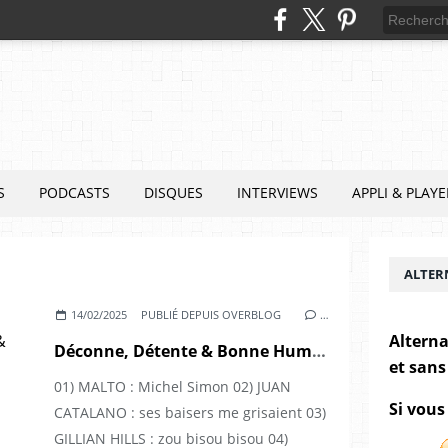
S
PODCASTS
DISQUES
INTERVIEWS
APPLI & PLAYE
ALTER
14/02/2025
PUBLIÉ DEPUIS OVERBLOG
…
Alterna
Déconne, Détente & Bonne Humeur vol.7 : séduction, sexe & désillusion
et sans
01) MALTO : Michel Simon 02) JUAN
Si vous
CATALANO : ses baisers me grisaient 03)
GILLIAN HILLS : zou bisou bisou 04)