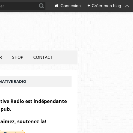
Connexion
+
Créer mon blog
R
SHOP
CONTACT
NATIVE RADIO
tive Radio est indépendante
 pub.
 aimez, soutenez-la!