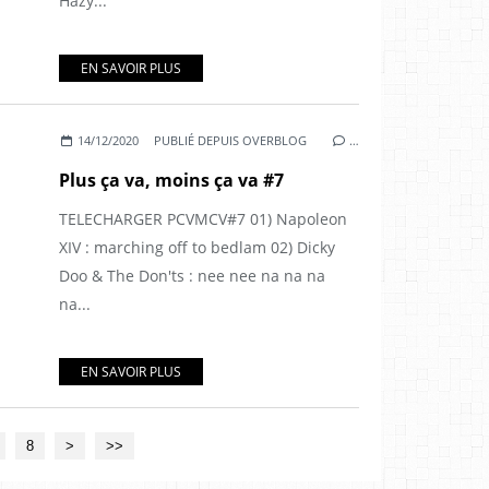
Hazy...
EN SAVOIR PLUS
14/12/2020
PUBLIÉ DEPUIS OVERBLOG
…
Plus ça va, moins ça va #7
TELECHARGER PCVMCV#7 01) Napoleon
XIV : marching off to bedlam 02) Dicky
Doo & The Don'ts : nee nee na na na
na...
EN SAVOIR PLUS
8
>
>>