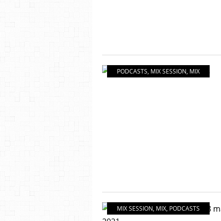
PODCASTS
,
MIX SESSION
,
MIX
MIX SESSION
,
MIX
,
PODCASTS