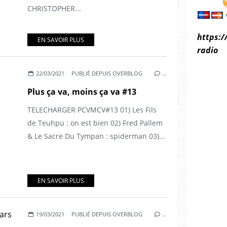
CHRISTOPHER...
https:/
EN SAVOIR PLUS
radio
22/03/2021
PUBLIÉ DEPUIS OVERBLOG
…
Plus ça va, moins ça va #13
TELECHARGER PCVMCV#13 01) Les Fils
de Teuhpu : on est bien 02) Fred Pallem
& Le Sacre Du Tympan : spiderman 03)...
EN SAVOIR PLUS
19/03/2021
PUBLIÉ DEPUIS OVERBLOG
…