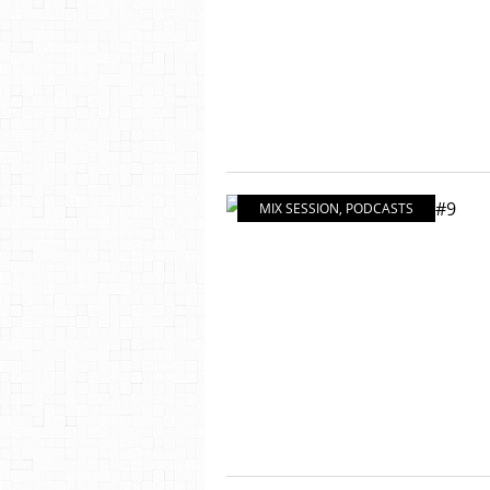
MIX SESSION
,
PODCASTS