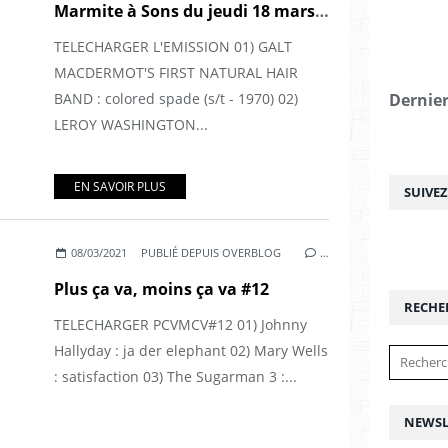
Marmite à Sons du jeudi 18 mars 2021
TELECHARGER L'EMISSION 01) GALT
MACDERMOT'S FIRST NATURAL HAIR
BAND : colored spade (s/t - 1970) 02)
Dernier
LEROY WASHINGTON...
EN SAVOIR PLUS
SUIVE
08/03/2021
PUBLIÉ DEPUIS OVERBLOG
…
Plus ça va, moins ça va #12
RECHE
TELECHARGER PCVMCV#12 01) Johnny
Hallyday : ja der elephant 02) Mary Wells
: satisfaction 03) The Sugarman 3 :...
NEWSL