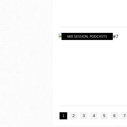
MIX SESSION
,
PODCASTS
1
2
3
4
5
6
7