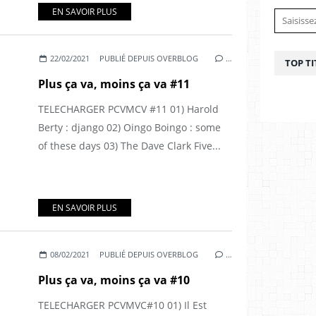
EN SAVOIR PLUS
22/02/2021
PUBLIÉ DEPUIS OVERBLOG
…
TOP TI
Plus ça va, moins ça va #11
TELECHARGER PCVMCV #11 01) Harold
Berty : django 02) Oingo Boingo : some
of these days 03) The Dave Clark Five...
EN SAVOIR PLUS
08/02/2021
PUBLIÉ DEPUIS OVERBLOG
…
Plus ça va, moins ça va #10
TELECHARGER PCVMVC#10 01) Il Est