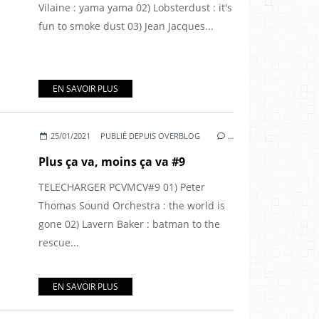
Vilaine : yama yama 02) Lobsterdust : it's
fun to smoke dust 03) Jean Jacques...
EN SAVOIR PLUS
25/01/2021
PUBLIÉ DEPUIS OVERBLOG
…
Plus ça va, moins ça va #9
TELECHARGER PCVMCV#9 01) Peter
Thomas Sound Orchestra : the world is
gone 02) Lavern Baker : batman to the
rescue...
EN SAVOIR PLUS