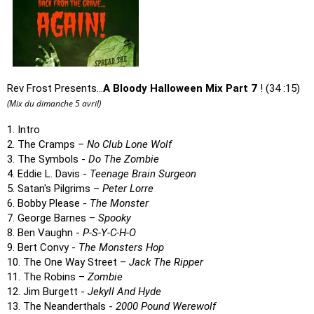
Rev Frost Presents…
A Bloody Halloween Mix Part 7
! (34 :15)
(Mix du dimanche 5 avril)
1. Intro
2. The Cramps –
No Club Lone Wolf
3. The Symbols -
Do The Zombie
4. Eddie L. Davis -
Teenage Brain Surgeon
5. Satan's Pilgrims –
Peter Lorre
6. Bobby Please -
The Monster
7. George Barnes –
Spooky
8. Ben Vaughn -
P-S-Y-C-H-O
9. Bert Convy -
The Monsters Hop
10. The One Way Street –
Jack The Ripper
11. The Robins –
Zombie
12. Jim Burgett -
Jekyll And Hyde
13. The Neanderthals -
2000 Pound Werewolf