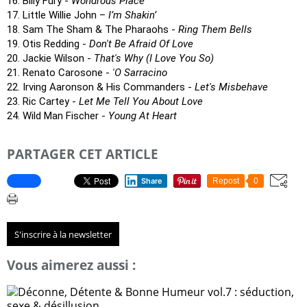
16. Billy Fury -
Wondrous Place
17. Little Willie John –
I’m Shakin’
18. Sam The Sham & The Pharaohs -
Ring Them Bells
19. Otis Redding -
Don't Be Afraid Of Love
20. Jackie Wilson -
That's Why (I Love You So)
21. Renato Carosone -
'O Sarracino
22. Irving Aaronson & His Commanders -
Let's Misbehave
23. Ric Cartey -
Let Me Tell You About Love
24. Wild Man Fischer -
Young At Heart
PARTAGER CET ARTICLE
Share
Repost
0
S'inscrire à la newsletter
Vous aimerez aussi :