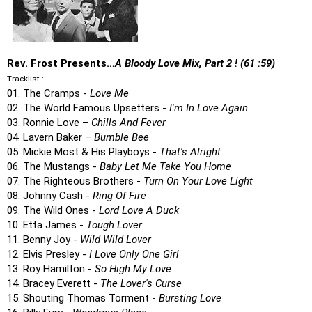
Rev. Frost Presents…
A Bloody Love Mix, Part 2 !
(61 :59)
Tracklist :
01. The Cramps -
Love Me
02. The World Famous Upsetters -
I'm In Love Again
03. Ronnie Love –
Chills And Fever
04. Lavern Baker –
Bumble Bee
05. Mickie Most & His Playboys -
That's Alright
06. The Mustangs -
Baby Let Me Take You Home
07. The Righteous Brothers -
Turn On Your Love Light
08. Johnny Cash -
Ring Of Fire
09. The Wild Ones -
Lord Love A Duck
10. Etta James -
Tough Lover
11. Benny Joy -
Wild Wild Lover
12. Elvis Presley -
I Love Only One Girl
13. Roy Hamilton -
So High My Love
14. Bracey Everett -
The Lover's Curse
15. Shouting Thomas Torment -
Bursting Love