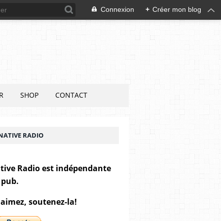
Connexion
+
Créer mon blog
R
SHOP
CONTACT
NATIVE RADIO
tive Radio est indépendante
 pub.
 aimez, soutenez-la!