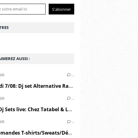
TRES
IMEREZ AUSSI :
026
…
Vendredi 7/08: Dj set Alternative Radio / Messouflin (Ploumoguer)
026
…
Juin: 2 Dj Sets live: Chez Tatabel & Le Café de L'ancre
026
…
Précommandes T-shirts/Sweats/Débardeurs/Casquettes