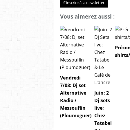
S'inscrire à la newsletter
Vous aimerez aussi :
Préco
shirt
Vendredi
7/08: Dj set
Alternative
Juin: 2
Radio /
Dj Sets
Messouflin
live:
(Ploumoguer)
Chez
Tatabel