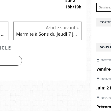
sur 2 -
18h/19h
TOP TI
Sélection sorties décembre 2020
Marmite à Sons du jeudi 7 janvier 2021 - Best of 2020
ICLE
VOUS A
30/07/2
08/06/2
20/04/2