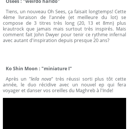
Osees : "weirdo harido"
Tiens, un nouveau Oh Sees, ça faisait longtemps! Cette
4ème livraison de l'année (et meilleure du lot) se
compose de 3 titres très long (20, 13 et 8mn) plus
krautrock que jamais mais surtout très inspirés. Mais
comment fait John Dwyer pour tenir ce rythme infernal
avec autant d'inspiration depuis presque 20 ans?
Ko Shin Moon : "miniature I"
Après un "
leila nova
" très réussi sorti plus tôt cette
année, le duo récidive avec un nouvel ep qui fera
voyager et danser vos oreilles du Maghreb à l'Inde!