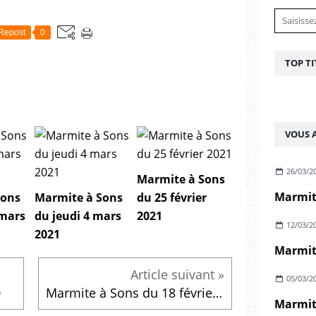
Repost
0
TOP TI
VOUS A
26/03/2
Marmite à Sons
Marmite
Sons
Marmite à Sons
du 25 février
 mars
du jeudi 4 mars
2021
12/03/2
2021
05/03/2
0
Marmite à Sons du 18 février 2021
Marmite