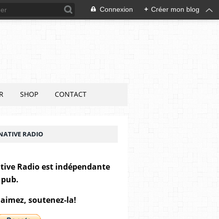
Connexion
+
Créer mon blog
R
SHOP
CONTACT
NATIVE RADIO
tive Radio est indépendante
 pub.
 aimez, soutenez-la!