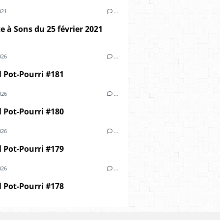
021
…
 à Sons du 25 février 2021
026
…
 Pot-Pourri #181
026
…
 Pot-Pourri #180
026
…
 Pot-Pourri #179
026
…
 Pot-Pourri #178