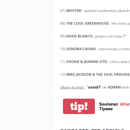
07)
MOSTER!
: waistful tendensities
(dust b
08)
THE COOL GREENHOUSE
: the sticks
(s
09)
HUGO BLANCO
: guajira con arpa
(7'' 
10)
SONORA CASINO
: astronautas a mer
11)
SOOKIE & JEANNIE OTIS
: choco date
12)
MIKE JACKSON & THE SOUL PROVIDE
album du mois
: "
samā'ī
" de
AZMARI
(extra
tip!
Soutenez
Alte
Tipeee