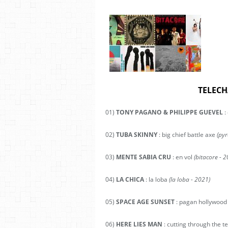
TELECH
01)
TONY PAGANO & PHILIPPE GUEVEL
:
02)
TUBA SKINNY
: big chief battle axe
(pyr
03)
MENTE SABIA CRU
: en vol
(bitacore - 
04)
LA CHICA
: la loba
(la loba - 2021)
05)
SPACE AGE SUNSET
: pagan hollywood
06)
HERE LIES MAN
: cutting through the t