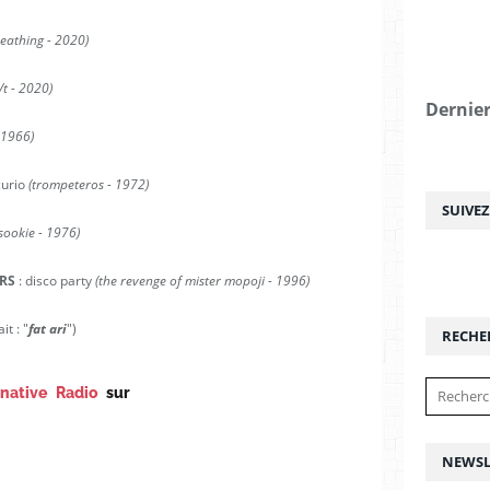
reathing - 2020)
/t - 2020)
Dernier
- 1966)
curio
(trompeteros - 1972)
SUIVE
(sookie - 1976)
RS
: disco party
(the revenge of mister mopoji - 1996)
it : "
fat ari
")
RECHE
rnative Radio
sur
NEWSL