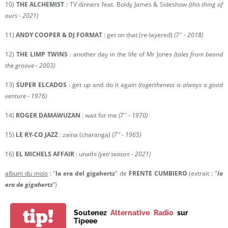
10)
THE ALCHEMIST
: TV dinners feat. Boldy James & Sideshow
(this thing of
ours - 2021)
11)
ANDY COOPER & DJ FORMAT
: get on that (re-layered)
(7'' - 2018)
12)
THE LIMP TWINS
: another day in the life of Mr Jones
(tales from beond
the groove - 2003)
13)
SUPER ELCADOS
: get up and do it again
(togertheness is always a good
venture - 1976)
14)
ROGER DAMAWUZAN
: wait for me
(7'' - 1970)
15)
LE RY-CO JAZZ
: zaina (charanga)
(7'' - 1965)
16)
EL MICHELS AFFAIR
: unathi
(yeti season - 2021)
album du mois
: "
la era del gigahertz
" de
FRENTE CUMBIERO
(extrait : "
la
era de gigahertz
")
tip!
Soutenez
Alternative Radio
sur
Tipeee