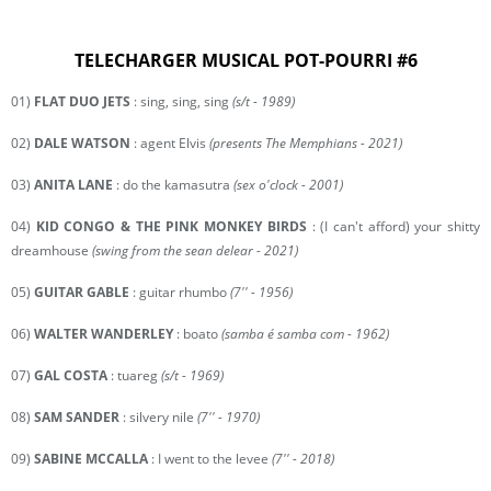
TELECHARGER MUSICAL POT-POURRI #6
01)
FLAT DUO JETS
: sing, sing, sing
(s/t - 1989)
02)
DALE WATSON
: agent Elvis
(presents The Memphians - 2021)
03)
ANITA LANE
: do the kamasutra
(sex o'clock - 2001)
04)
KID CONGO & THE PINK MONKEY BIRDS
: (I can't afford) your shitty
dreamhouse
(swing from the sean delear - 2021)
05)
GUITAR GABLE
: guitar rhumbo
(7'' - 1956)
06)
WALTER WANDERLEY
: boato
(samba é samba com - 1962)
07)
GAL COSTA
: tuareg
(s/t - 1969)
08)
SAM SANDER
: silvery nile
(7'' - 1970)
09)
SABINE MCCALLA
: I went to the levee
(7'' - 2018)