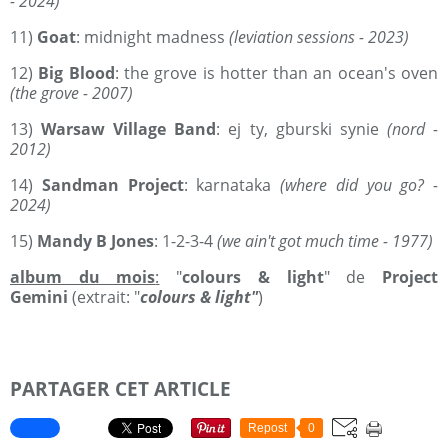
- 2024)
11)
Goat
: midnight madness
(leviation sessions - 2023)
12)
Big Blood
: the grove is hotter than an ocean's oven
(the grove - 2007)
13)
Warsaw Village Band
: ej ty, gburski synie
(nord -
2012)
14)
Sandman Project
: karnataka
(where did you go? -
2024)
15)
Mandy B Jones
: 1-2-3-4
(we ain't got much time - 1977)
album du mois
:
"
colours & light
" de
Project
Gemini
(extrait: "
colours & light"
)
PARTAGER CET ARTICLE
Repost
0