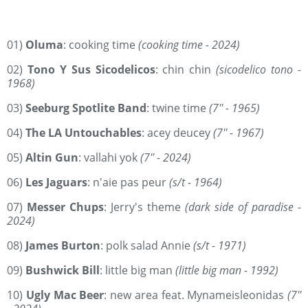
01)
Oluma
: cooking time
(cooking time - 2024)
02)
Tono Y Sus Sicodelicos
: chin chin
(sicodelico tono -
1968)
03)
Seeburg Spotlite Band
: twine time
(7'' - 1965)
04)
The LA Untouchables
: acey deucey
(7'' - 1967)
05)
Altin Gun
: vallahi yok
(7'' - 2024)
06)
Les Jaguars
: n'aie pas peur
(s/t - 1964)
07)
Messer Chups
: Jerry's theme
(dark side of paradise -
2024)
08)
James Burton
: polk salad Annie
(s/t - 1971)
09)
Bushwick Bill
: little big man
(little big man - 1992)
10)
Ugly Mac Beer
: new area feat. Mynameisleonidas
(7''