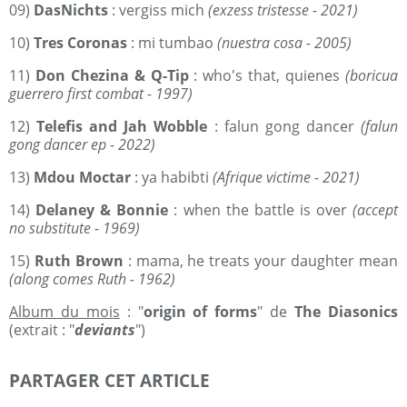
09)
DasNichts
: vergiss mich
(exzess tristesse - 2021)
10)
Tres Coronas
: mi tumbao
(nuestra cosa - 2005)
11)
Don Chezina & Q-Tip
: who's that, quienes
(boricua
guerrero first combat - 1997)
12)
Telefis and Jah Wobble
: falun gong dancer
(falun
gong dancer ep - 2022)
13)
Mdou Moctar
: ya habibti
(Afrique victime - 2021)
14)
Delaney & Bonnie
: when the battle is over
(accept
no substitute - 1969)
15)
Ruth Brown
: mama, he treats your daughter mean
(along comes Ruth - 1962)
Album du mois
: "
origin of forms
" de
The Diasonics
(extrait : "
deviants
")
PARTAGER CET ARTICLE