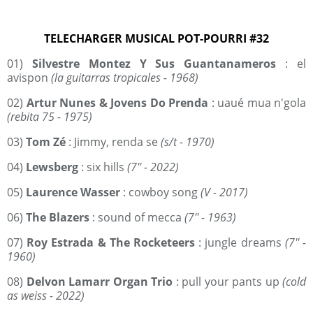
TELECHARGER MUSICAL POT-POURRI #32
01)
Silvestre Montez Y Sus Guantanameros
: el
avispon
(la guitarras tropicales - 1968)
02)
Artur Nunes & Jovens Do Prenda
: uaué mua n'gola
(rebita 75 - 1975)
03)
Tom Zé
: Jimmy, renda se
(s/t - 1970)
04)
Lewsberg
: six hills
(7'' - 2022)
05)
Laurence Wasser
: cowboy song
(V - 2017)
06)
The Blazers
: sound of mecca
(7'' - 1963)
07)
Roy Estrada & The Rocketeers
: jungle dreams
(7'' -
1960)
08)
Delvon Lamarr Organ Trio
: pull your pants up
(cold
as weiss - 2022)