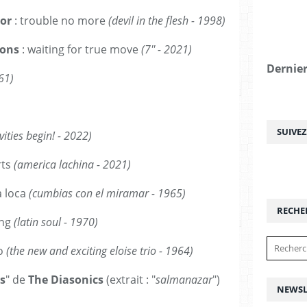
ior
: trouble no more
(devil in the flesh - 1998)
ions
: waiting for true move
(7'' - 2021)
Dernier
961)
SUIVE
ivities begin! - 2022)
rts
(america lachina - 2021)
a loca
(cumbias con el miramar - 1965)
RECHE
ing
(latin soul - 1970)
o
(the new and exciting eloise trio - 1964)
ms
" de
The Diasonics
(extrait : "
salmanazar
")
NEWSL