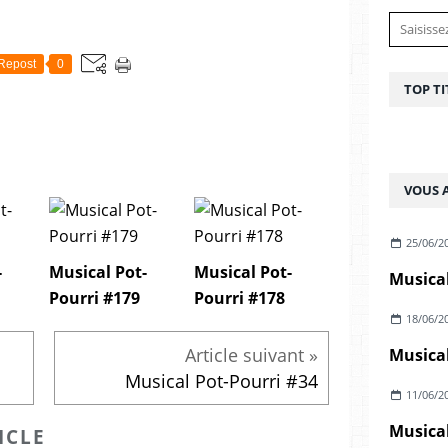
Repost
0
TOP TI
VOUS A
25/06/2
-
Musical Pot-
Musical Pot-
Musical
Pourri #179
Pourri #178
18/06/2
Musical
Musical Pot-Pourri #34
11/06/2
Musical
ICLE