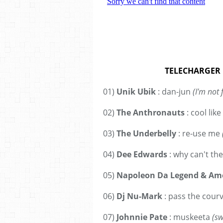
TELECHARGER 
01)
Unik Ubik
: dan-jun
(I'm not 
02)
The Anthronauts
: cool like
03)
The Underbelly
: re-use me
04)
Dee Edwards
: why can't the
05)
Napoleon Da Legend & Am
06)
Dj Nu-Mark
: pass the courv
07)
Johnnie Pate
: muskeeta
(sw