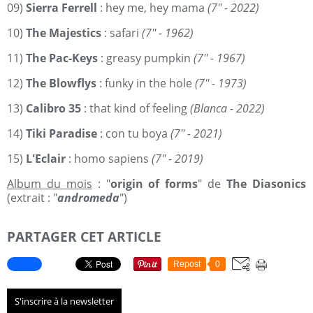
09)
Sierra Ferrell
: hey me, hey mama
(7'' - 2022)
10)
The Majestics
: safari
(7'' - 1962)
11)
The Pac-Keys
: greasy pumpkin
(7'' - 1967)
12)
The Blowflys
: funky in the hole
(7'' - 1973)
13)
Calibro 35
: that kind of feeling
(Blanca - 2022)
14)
Tiki Paradise
: con tu boya
(7'' - 2021)
15)
L'Eclair
: homo sapiens
(7'' - 2019)
Album du mois
: "
origin of forms
" de
The Diasonics
(extrait : "
andromeda
")
PARTAGER CET ARTICLE
Repost
0
S'inscrire à la newsletter