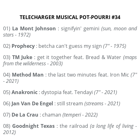
TELECHARGER MUSICAL POT-POURRI #34
01)
La Mont Johnson
: signifyin' gemini
(sun, moon and
stars - 1972)
02)
Prophecy
: betcha can't guess my sign
(7'' - 1975)
03)
TM Juke
: get it together feat. Bread & Water
(maps
from the wilderness - 2003)
04)
Method Man
: the last two minutes feat. Iron Mic
(7''
- 2021)
05)
Anakronic
: dystopia feat. Tendayi
(7'' - 2021)
06)
Jan Van De Engel
: still stream
(streams - 2021)
07)
De La Crau
: chaman
(temperi - 2022)
08)
Goodnight Texas
: the railroad
(a long life of living -
2012)