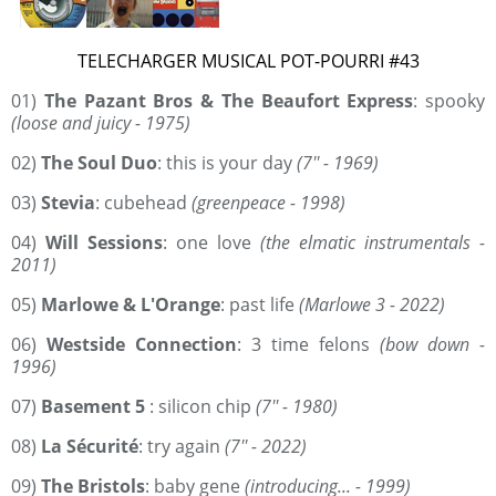
TELECHARGER MUSICAL POT-POURRI #43
01)
The Pazant Bros & The Beaufort Express
: spooky
(loose and juicy - 1975)
02)
The Soul Duo
: this is your day
(7'' - 1969)
03)
Stevia
: cubehead
(greenpeace - 1998)
04)
Will Sessions
: one love
(the elmatic instrumentals -
2011)
05)
Marlowe & L'Orange
: past life
(Marlowe 3 - 2022)
06)
Westside Connection
: 3 time felons
(bow down -
1996)
07)
Basement 5
: silicon chip
(7'' - 1980)
08)
La Sécurité
: try again
(7'' - 2022)
09)
The Bristols
: baby gene
(introducing... - 1999)