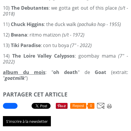
10)
The Debutantes
: we gotta get out of this place
(s/t -
2018)
11)
Chuck Higgins
: the duck walk
(pachuko hop - 1955)
12)
Bwana
: ritmo matizon
(s/t - 1972)
13)
Tiki Paradise
: con tu boya
(7'' - 2022)
14)
The Loire Valley Calypsos
: goombay mama
(7'' -
2022)
album du mois
: "
oh death
" de
Goat
(extrait:
"
goatmilk
")
PARTAGER CET ARTICLE
Repost
0
S'inscrire à la newsletter