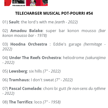
TELECHARGER MUSICAL POT-POURRI #54
01)
Sault
: the lord's with me
(earth - 2022)
02)
Amadou Balake
: super bar konon mousso
(bar
konon mousso bar - 1978)
03)
Hoodna Orchestra
: Eddie's garage
(hermitage -
2022)
04)
Under The Reefs Orchestra
: heliodrome
(sakurajima
- 2022)
05)
Lewsberg
: six hills
(7'' - 2022)
06)
Tramhaus:
I don't sweat
(7'' - 2022)
07)
Pascal Comelade
: choni bi gutt
(le non-sens du rythme
- 2022)
08)
The Terrifics
: loco
(7'' - 1958)