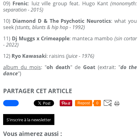
09)
Frenic
: luiz ville group feat. Hugo Kant
(monomyth:
separation - 2015)
10)
Diamond D & The Psychotic Neurotics
: what you
seek
(stunts, blunts & hip hop - 1992)
11)
Dj Muggs x Crimeapple
: manteca mambo
(sin cortar
- 2022)
12)
Ryo Kawasaki
: raisins
(juice - 1976)
album du mois
: "
oh death
" de
Goat
(extrait: "
do the
dance
")
PARTAGER CET ARTICLE
Repost
0
S'inscrire à la newsletter
Vous aimerez aussi :