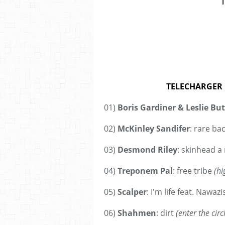
TELECHARGER 
01)
Boris Gardiner & Leslie But
02)
McKinley Sandifer
: rare ba
03)
Desmond Riley
: skinhead 
04)
Treponem Pal
: free tribe
(hi
05)
Scalper
: I'm life feat. Nawaz
06)
Shahmen
: dirt
(enter the circ