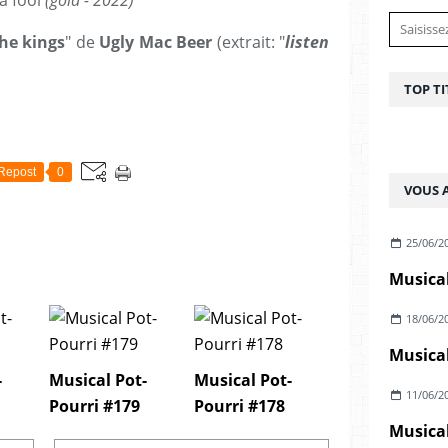
 a fool
(gold - 2022)
the kings
" de
Ugly Mac Beer
(extrait: "
listen
TOP TI
Repost
0
VOUS A
25/06/2
Musical
18/06/2
Musical
-
Musical Pot-
Musical Pot-
11/06/2
Pourri #179
Pourri #178
Musical