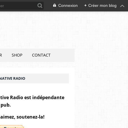
Connexion
+
Créer mon blog
R
SHOP
CONTACT
NATIVE RADIO
tive Radio est indépendante
 pub.
 aimez, soutenez-la!