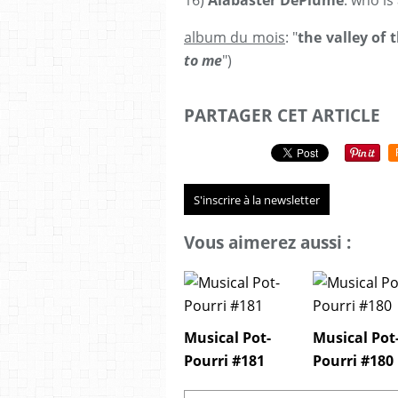
16)
Alabaster DePlume
: who is
album du mois
: "
the valley of 
to me
")
PARTAGER CET ARTICLE
S'inscrire à la newsletter
Vous aimerez aussi :
Musical Pot-
Musical Pot
Pourri #181
Pourri #180