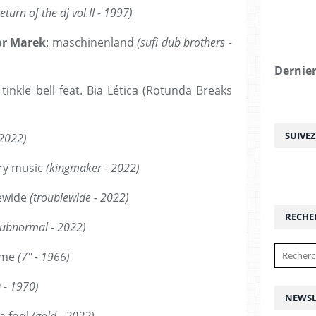
return of the dj vol.II - 1997)
or Marek
: maschinenland
(sufi dub brothers -
Dernier
: tinkle bell feat. Bia Lética (Rotunda Breaks
SUIVE
 2022)
try music
(kingmaker - 2022)
ewide
(troublewide - 2022)
RECHE
subnormal - 2022)
 me
(7'' - 1966)
 - 1970)
NEWSL