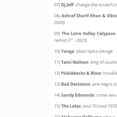
07)
Dj Jeff
: change the scratch
(
08)
Ashraf Sharif Khan & Vikt
2020)
09)
The Loire Valley Calypsos
remix)
(7'' - 2023)
10)
Yanga
: plato tipico
(recoge -
11)
Tami Neilson
: king of coun
12)
Picklebacks & Blow
: troubl
13)
Bad Decisions
: aire negro
(
14)
Sandy Edmonds
: come see
15)
The Lolas
: soul 70
(soul 1970