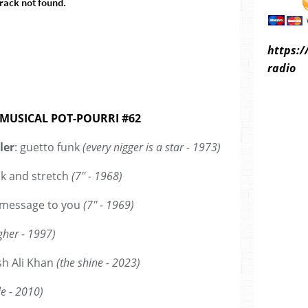
https:/
radio
MUSICAL POT-POURRI #62
ler
: guetto funk
(every nigger is a star - 1973)
ck and stretch
(7'' - 1968)
a message to you
(7'' - 1969)
gher - 1997)
ish Ali Khan
(the shine - 2023)
le - 2010)