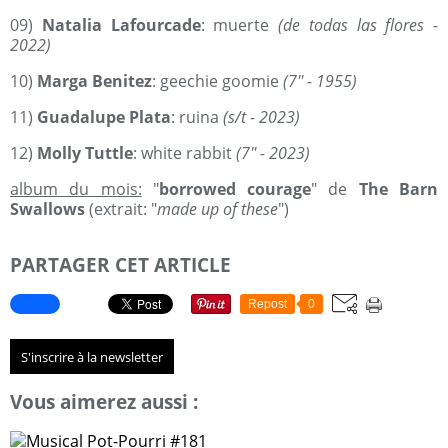
09)
Natalia Lafourcade
: muerte
(de todas las flores -
2022)
10)
Marga Benitez
: geechie goomie
(7'' - 1955)
11)
Guadalupe Plata
: ruina
(s/t - 2023)
12)
Molly Tuttle
: white rabbit
(7'' - 2023)
album du mois:
"
borrowed courage
" de
The Barn
Swallows
(extrait: "
made up of these
")
PARTAGER CET ARTICLE
Repost
0
S'inscrire à la newsletter
Vous aimerez aussi :