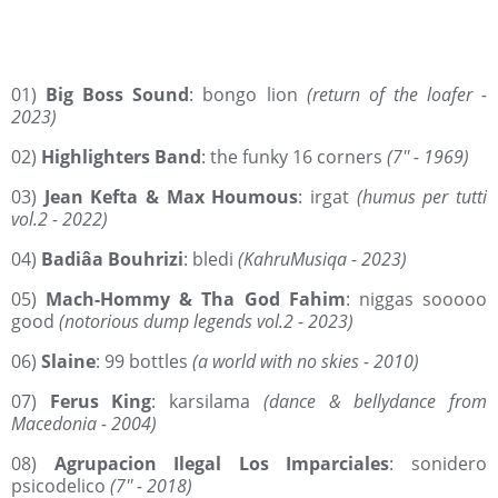
01)
Big Boss Sound
: bongo lion
(return of the loafer -
2023)
02)
Highlighters Band
: the funky 16 corners
(7'' - 1969)
03)
Jean Kefta & Max Houmous
: irgat
(humus per tutti
vol.2 - 2022)
04)
Badiâa Bouhrizi
: bledi
(KahruMusiqa - 2023)
05)
Mach-Hommy & Tha God Fahim
: niggas sooooo
good
(notorious dump legends vol.2 - 2023)
06)
Slaine
: 99 bottles
(a world with no skies - 2010)
07)
Ferus King
: karsilama
(dance & bellydance from
Macedonia - 2004)
08)
Agrupacion Ilegal Los Imparciales
: sonidero
psicodelico
(7'' - 2018)