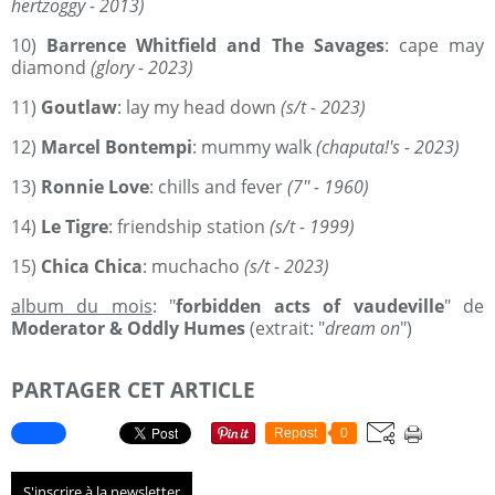
hertzoggy - 2013)
10)
Barrence Whitfield and The Savages
: cape may
diamond
(glory - 2023)
11)
Goutlaw
: lay my head down
(s/t - 2023)
12)
Marcel Bontempi
: mummy walk
(chaputa!'s - 2023)
13)
Ronnie Love
: chills and fever
(7'' - 1960)
14)
Le Tigre
: friendship station
(s/t - 1999)
15)
Chica Chica
: muchacho
(s/t - 2023)
album du mois
: "
forbidden acts of vaudeville
" de
Moderator & Oddly Humes
(extrait: "
dream on
")
PARTAGER CET ARTICLE
Repost
0
S'inscrire à la newsletter