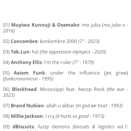
01)
Muyiwa Kunnuji & Osemako
: mo juba
(mu juba o -
2016)
02)
Concombre
: konkombre 2000
(7'' - 2023)
03)
Tek.Lun
: ha!
(the oppression olympics - 2020)
04)
Anthony Ellis
: I'm the ruler
(7'' - 1979)
05)
Axiom Funk
: under the influence (jes grew)
(funkcronomicon - 1995)
06)
Blockhead
: Mississippi feat. Aesop Rock
(the aux -
2023)
07)
Brand Nubian
: allah u akbar
(in god we trust - 1993)
08)
Millie Jackson
: I cry
(it hurts so good - 1973)
09)
dBiscuits
: fuzzy demons
(biscuits & logistics vol.1: