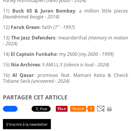
Funky Homosapien
(hello youth - 2024)
11)
Buck 65 & Juran Bombay
: a million little pieces
(laundromat boogie - 2014)
12)
Faruk Green
: faith
(7'' - 1997)
13)
The Jazz Defenders
: meanderthal
(memory in motion
- 2024)
14)
El Captain Funkaho
: my 2600
(my 2600 - 1999)
15)
Nia Archives
: F.AM.I.L.Y
(silence is loud - 2024)
16)
Al Qasar
: promises feat. Mamani Keita & Cheick
Tidiane Seck
(uncovered - 2024)
PARTAGER CET ARTICLE
Repost
0
S'inscrire à la newsletter