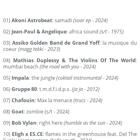
01)
Akoni Astrobeat
: samadi
(soar ep - 2024)
02)
Jean-Paul & Angelique
: africa sound
(s/t - 1975)
03)
Assiko Golden Band de Grand Yoff
: la musique du
coeur
(magg tekki - 2023)
04)
Mathias Duplessy & The Violins Of The World
:
mumbai beach
(the road with you - 2024)
05)
Impala
: the jungle
(coktail instromuntal - 2024)
06)
Gruppe 80
: t.m.d.f.i.d.p.s.
(ja ja - 2012)
07)
Chafouin
: Max la menace
(trucs - 2024)
08)
Goat
: zombie
(s/t - 2024)
09)
Bob Vylan
: right here
(humble as the sun - 2024)
10)
Eligh x ES.CE
: flames in the greenhouse feat. Del The