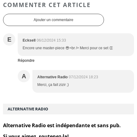
COMMENTER CET ARTICLE
Ajouter un commentaire
E
Ecksell
06/12/2024 15:33
Encore une master-piece 😎<br /> Merci pour ce set 👏
Répondre
A
Alternative Radio
07/12/2024 18:23
Merci, ça fait zizir ;)
ALTERNATIVE RADIO
Alternative Radio est indépendante et sans pub.
Si vous aimez, soutenez-la!