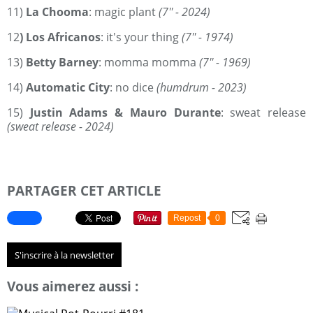
11)
La Chooma
: magic plant
(7'' - 2024)
12
) Los Africanos
: it's your thing
(7'' - 1974)
13)
Betty Barney
: momma momma
(7'' - 1969)
14)
Automatic City
: no dice
(humdrum - 2023)
15)
Justin Adams & Mauro Durante
: sweat release
(sweat release - 2024)
PARTAGER CET ARTICLE
Repost
0
S'inscrire à la newsletter
Vous aimerez aussi :