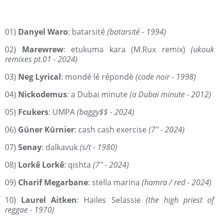
01)
Danyel Waro
: batarsité
(batarsité - 1994)
02)
Marewrew
: etukuma kara (M.Rux remix)
(ukouk
remixes pt.01 - 2024)
03)
Neg Lyrical
: mondé lé répondè
(code noir - 1998)
04)
Nickodemus
: a Dubai minute
(a Dubai minute - 2012)
05)
Fcukers
: UMPA
(baggy$$ - 2024)
06)
Güner Kürnier
: cash cash exercise
(7'' - 2024)
07)
Senay
: dalkavuk
(s/t - 1980)
08)
Lorkê Lorkê
: qishta
(7'' - 2024)
09)
Charif Megarbane
: stella marina
(hamra / red - 2024)
10)
Laurel Aitken
: Hailes Selassie
(the high priest of
reggae - 1970)