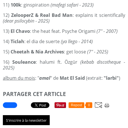
11)
100k
: ginspiration
(mafegi safari - 2023)
12)
ZelooperZ & Real Bad Man
: explains it scientifically
(dear psilocybin - 2025)
13)
El Chavo
: the heat feat. Psyche Origami
(7'' - 2007)
14)
Ticlah
: el dia de suerte
(ya llego - 2014)
15)
Cheetah & Nia Archives
: get loose
(7'' - 2025)
16)
Souleance
: halumi ft. Özgür
(kebab discotheque -
2025)
album du mois
: "
amal
" de
Mat El Said
(extrait:
"larbi"
)
PARTAGER CET ARTICLE
Repost
0
S'inscrire à la newsletter