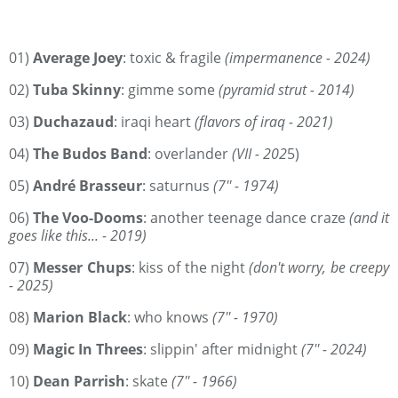
01)
Average Joey
: toxic & fragile
(impermanence - 2024)
02)
Tuba Skinny
: gimme some
(pyramid strut - 2014)
03)
Duchazaud
: iraqi heart
(flavors of iraq - 2021)
04)
The Budos Band
: overlander
(VII - 202
5)
05)
André Brasseur
: saturnus
(7'' - 1974)
06)
The Voo-Dooms
: another teenage dance craze
(and it
goes like this... - 2019)
07)
Messer Chups
: kiss of the night
(don't worry, be creepy
- 2025)
08)
Marion Black
: who knows
(7'' - 1970)
09)
Magic In Threes
: slippin' after midnight
(7'' - 2024)
10)
Dean Parrish
: skate
(7'' - 1966)