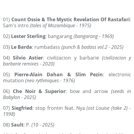
01)
Count Ossie & The Mystic Revelation Of Rastafari
:
Sam's intro
(tales of Mozambique - 1975)
02)
Lester Sterling
: bangarang
(bangarang - 1969)
03)
Le Barda
: rumbadass
(punch & badass vol.2 - 2025)
04)
Silvio Astier
: civilizacion y barbarie
(civilizacion y
barbarie remixes - 2020)
05)
Pierre-Alain Dahan & Slim Pezin
: electronic
mutation
(neo rythmiques - 1976)
06)
Che Noir & Superior
: bow and arrow
(seeds in
Babylon - 2025)
07)
Siegfried
: stop frontin feat. Nya
(ost Louise (take 2) -
1998)
08)
Sault
: P.
(10 - 2025)