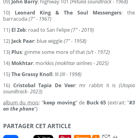
09)
John Barry
: highway 101
(Petulia soundtrack - 1968)
10)
Leonard King & The Soul Messengers
: the
barracuda
(7'' - 1967)
11)
El Zeb
: road to San Felipe
(7'' - 2019)
12)
Jack Paar
: blue wiggle
(7'' - 1958)
13)
Plus
: gimme some more of that
(s/t - 1972)
14)
Mokhtar
: morkkis
(mokhtar airlines - 2025)
15)
The Grassy Knoll
: III
(III - 1998)
16)
Cristobal Tapia De Veer
: mr rabbit it is
(Utopia
soundtrack- 2023)
album du mois
: "
keep moving
" de
Buck 65
(extrait: "
#3
on the phone
")
PARTAGER CET ARTICLE
Repost
0