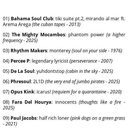
01)
Bahama Soul Club
: tiki suite pt.2, mirando al mar ft.
Arema Arega
(the cuban tapes - 2013)
02)
The Mighty Mocambos
: phantom power
(a higher
frequency - 2025)
03)
Rhythm Makers
: monterey
(soul on your side - 1976)
04)
Percee P
: legendary lyricist
(perseverance - 2007)
05)
De La Soul
: yuhdontstop
(cabin in the sky - 2025)
06)
Phresoul
: 2L1D
(the very end of jumbo pirates - 2025)
07)
Opus Kink
: icarus!
(requiem for a quarantaine - 2020)
08)
Fara Del Hourya
: innocents
(thoughts like a fire -
2025)
09)
Paul Jacobs
: half rich loner
(pink dogs on a green grass
- 2021)