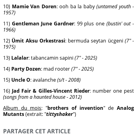
10)
Mamie Van Doren
: ooh ba la baby
(untamed youth -
1957)
11)
Gentleman
June Gardner
: 99 plus one
(bustin' out -
1966)
12)
Ümit Aksu Orkestrasi
: bermuda seytan ücgeni
(7'' -
1975)
13)
Lalalar
: tabancamin sapini
(7'' - 2025)
14)
Party Dozen
: mad rooter
(7'' - 2025)
15)
Uncle O
: avalanche
(s/t - 2008)
16)
Jad Fair & Gilles-Vincent Rieder
: number one pest
(songs from a haunted house - 2012)
Album du mois
: "
brothers of invention
" de
Analog
Mutants
(extrait: "
tittyshaker
")
PARTAGER CET ARTICLE