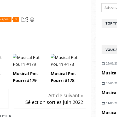
Repost
0
TOP TI
VOUS A
25/06/2
Musical
-
Musical Pot-
Musical Pot-
Pourri #179
Pourri #178
18/06/2
Musical
Sélection sorties juin 2022
11/06/2
Musical
ICLE