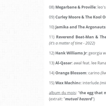
08)
Megarbane & Proville
: leo'
09)
Curley Moore & The Kool O
10)
Jamika and The Argonauts
11)
Reverend Beat-Man & Th
(it's a matter of time - 2022)
12)
Hank Williams Jr
: georgia
13)
Al-Qasar
: awal feat. lee Ran
14)
Orange Blossom
: carino
(li
15)
Wax Machin
e: interlude
(mi
album du mois
: "
the egg that 
(extrait: "
mutual hazard
")