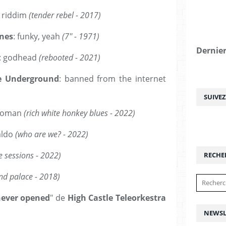
s riddim
(tender rebel - 2017)
nes
: funky, yeah
(7'' - 1971)
Dernier
: godhead
(rebooted - 2021)
e Underground
: banned from the internet
SUIVE
 woman
(rich white honkey blues - 2022)
aldo
(who are we? - 2022)
ve sessions - 2022)
RECHE
nd palace - 2018)
never opened
" de
High Castle Teleorkestra
NEWSL