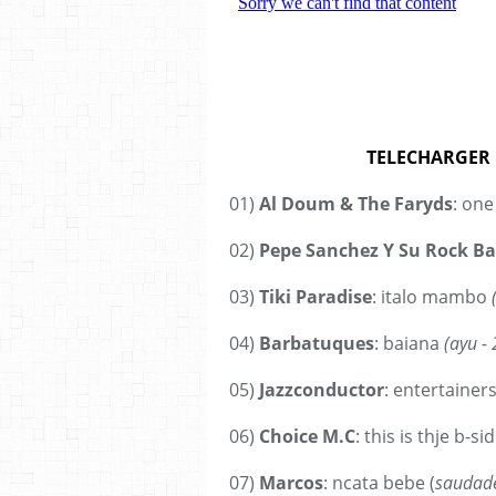
TELECHARGER 
01)
Al Doum & The Faryds
: one
02)
Pepe Sanchez Y Su Rock B
03)
Tiki Paradise
: italo mambo
04)
Barbatuques
: baiana
(ayu -
05)
Jazzconductor
: entertainer
06)
Choice M.C
: this is thje b-s
07)
Marcos
: ncata bebe (
saudade