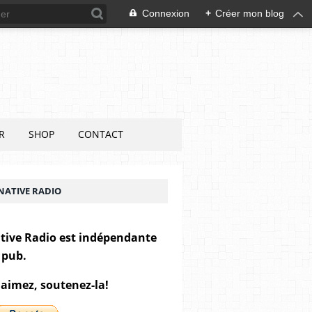
Connexion
+
Créer mon blog
R
SHOP
CONTACT
NATIVE RADIO
tive Radio est indépendante
 pub.
 aimez, soutenez-la!