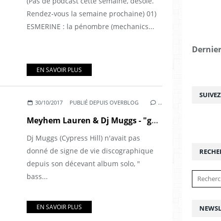
(Pas de podcast cette semaine, désolé.
Rendez-vous la semaine prochaine) 01)
ESMERINE : la pénombre (mechanics...
Dernier
EN SAVOIR PLUS
SUIVE
30/10/2017
PUBLIÉ DEPUIS OVERBLOG
…
Meyhem Lauren & Dj Muggs - "gems from the equinox" (2017)
Dj Muggs (Cypress Hill) n'avait pas
donné de signe de vie discographique
RECHE
depuis son décevant album solo, "
bass...
EN SAVOIR PLUS
NEWSL