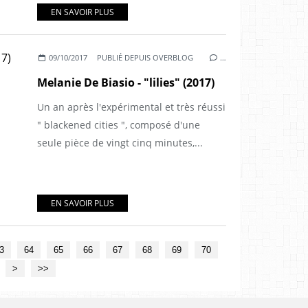
EN SAVOIR PLUS
09/10/2017
PUBLIÉ DEPUIS OVERBLOG
…
Melanie De Biasio - "lilies" (2017)
Un an après l'expérimental et très réussi
" blackened cities ", composé d'une
seule pièce de vingt cinq minutes,...
EN SAVOIR PLUS
80
3
64
65
66
67
68
69
70
>
>>