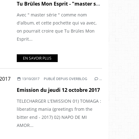
Tu Brüles Mon Esprit - "master série" (2017)
Avec " master série " comme nom
d'album, et cette pochette qui va avec,
on pourrait croire que Tu Brüles Mon
Esprit...
EN SAVOIR PLUS
13/10/2017
PUBLIÉ DEPUIS OVERBLOG
…
Emission du jeudi 12 octobre 2017
TELECHARGER L'EMISSION 01) TOMAGA :
liberating mania (greetings from the
bitter end - 2017) 02) NAPO DE MI
AMOR...