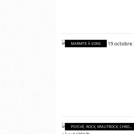
MARMITE À SONS
PSYCHÉ
,
ROCK
,
KRAUTROCK
,
CHRONIQUES