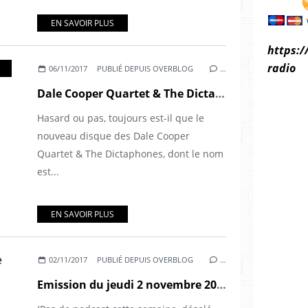
EN SAVOIR PLUS
https:/
radio
06/11/2017
PUBLIÉ DEPUIS OVERBLOG
…
Dale Cooper Quartet & The Dictaphones - "astrild astrild" (2017)ch
Hasard ou pas, toujours est-il que le
nouveau disque des Dale Cooper
Quartet & The Dictaphones, dont le nom
est...
EN SAVOIR PLUS
02/11/2017
PUBLIÉ DEPUIS OVERBLOG
…
Emission du jeudi 2 novembre 2017