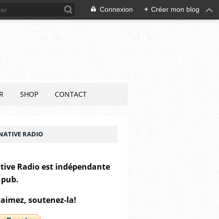
Connexion
+
Créer mon blog
R
SHOP
CONTACT
NATIVE RADIO
tive Radio est indépendante
 pub.
 aimez, soutenez-la!