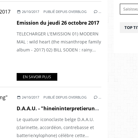
26/10/2017
PUBLIÉ DEPUIS OVERBLOG
…
Emission du jeudi 26 octobre 2017
TOP TI
TELECHARGER L'EMISSION 01) MODERN
MAL : wild heart (the misanthrope family
album - 2017) 02) BILL SODEN : rainy...
EN SAVOIR PLUS
24/10/2017
PUBLIÉ DEPUIS OVERBLOG
…
D.A.A.U. - "hineininterpretierung" (2017)
Le quatuor iconoclaste belge D.A.A.U.
(clarinette, accordéon, contrebasse et
batterie/xylophone) célèbre cette...