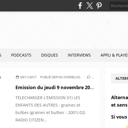
S
PODCASTS
DISQUES
INTERVIEWS
APPLI & PLAYE
09/11/2017
PUBLIÉ DEPUIS OVERBLOG
…
ALTER
Emission du jeudi 9 novembre 2017
Alterna
TELECHARGER L'EMISSION 01) LES
et sans
ENFANTS DES AUTRES : graines et
bulbes (graines et bulbes - 2001) 02)
Si vous
RADIO CITIZEN...