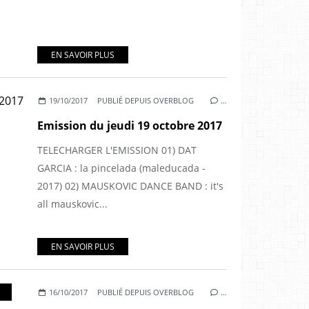
EN SAVOIR PLUS
19/10/2017
PUBLIÉ DEPUIS OVERBLOG
…
Emission du jeudi 19 octobre 2017
TELECHARGER L'EMISSION 01) DAT
GARCIA : la pincelada (maleducada -
2017) 02) MAUSKOVIC DANCE BAND : it's
all mauskovic...
EN SAVOIR PLUS
16/10/2017
PUBLIÉ DEPUIS OVERBLOG
…