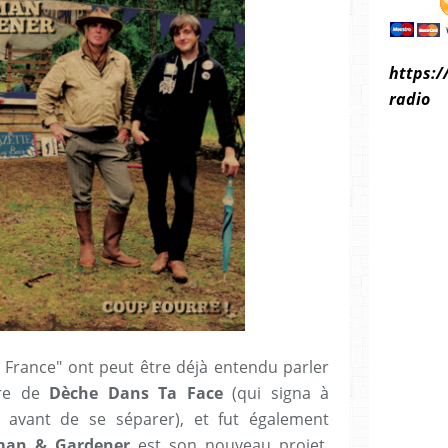
https:/
radio
France" ont peut être déjà entendu parler
bre de
Dèche Dans Ta Face
(qui signa à
e avant de se séparer), et fut également
man & Gardener
est son nouveau projet,