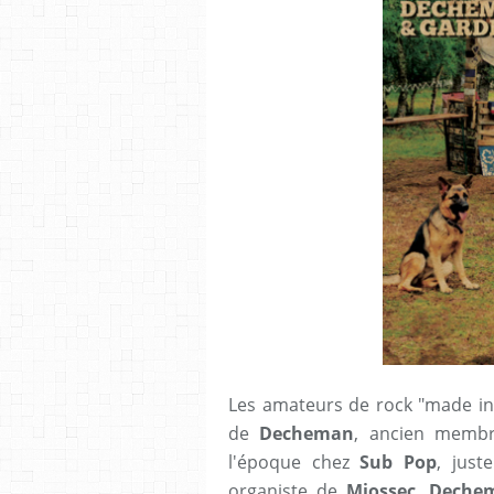
Les amateurs de rock "made in 
de
Decheman
, ancien mem
l'époque chez
Sub Pop
, just
organiste de
Miossec
.
Deche