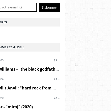
TRES
IMEREZ AUSSI :
025
…
André Williams - "the black godfather" (2000)
024
…
The Devil's Anvil: "hard rock from middle east" (1967)
020
…
r - "miraj" (2020)