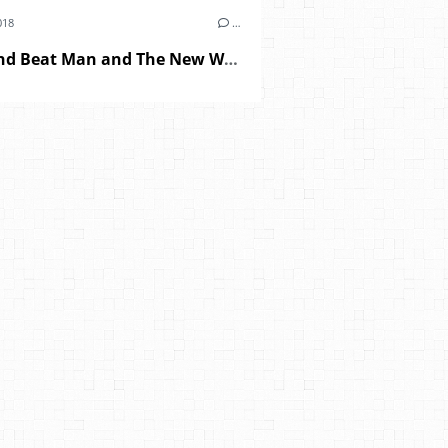
018
…
Reverend Beat Man and The New Wave - "blues trash" (2018)