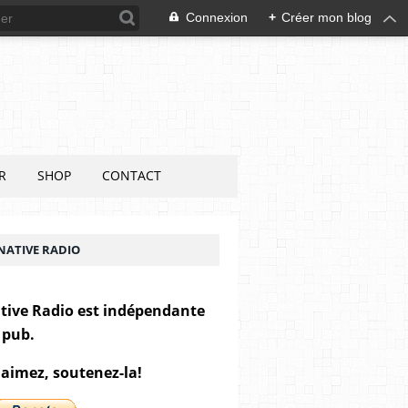
Connexion
+
Créer mon blog
R
SHOP
CONTACT
NATIVE RADIO
tive Radio est indépendante
 pub.
 aimez, soutenez-la!