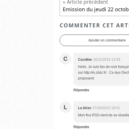
COMMENTER CET ART
Ajouter un commentaire
C
Caroline
16/11/2015 13:35
Hello. Je suis fan de rock franç
sur http://m.zikiz.fr/ . Ce duo D
proposent.
Répondre
L
La bUze
27/10/2015 18:51
Mon flux RSS vient de se réveille
Répondre