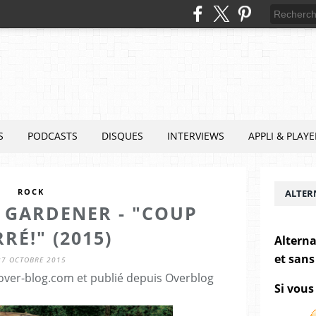
S
PODCASTS
DISQUES
INTERVIEWS
APPLI & PLAYE
ROCK
ALTER
 GARDENER - "COUP
RÉ!" (2015)
Alterna
et sans
27 OCTOBRE 2015
.over-blog.com et publié depuis Overblog
Si vous