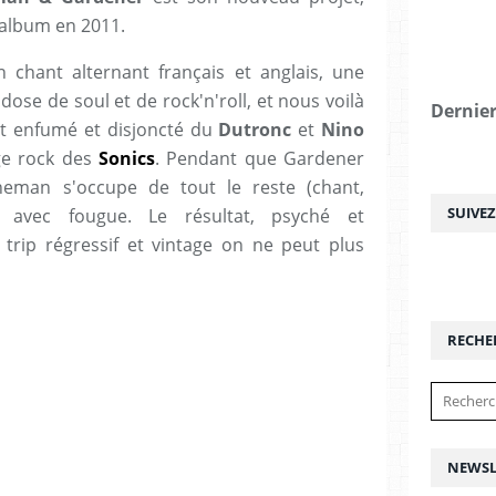
n album en 2011.
chant alternant français et anglais, une
dose de soul et de rock'n'roll, et nous voilà
Dernier
 enfumé et disjoncté du
Dutronc
et
Nino
ge rock des
Sonics
. P
endant que Gardener
cheman s'occupe de tout le reste (chant,
SUIVE
) avec fougue.
Le résultat, psyché et
n trip régressif et vintage on ne peut plus
RECHE
NEWSL