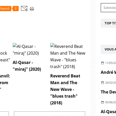
Repost
0
TOP TI
VOUS A
Al-Qasar -
11/05/2
"miraj" (2020)
Anvil:
Reverend Beat
from
Man and The
26/02/2
"
New Wave -
"blues trash"
(2018)
05/06/2
Al-Qasa