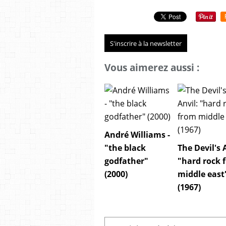
S'inscrire à la newsletter
Vous aimerez aussi :
André Williams -
"the black
The Devil's 
godfather"
"hard rock 
(2000)
middle east
(1967)