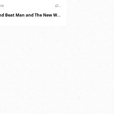
018
…
Reverend Beat Man and The New Wave - "blues trash" (2018)