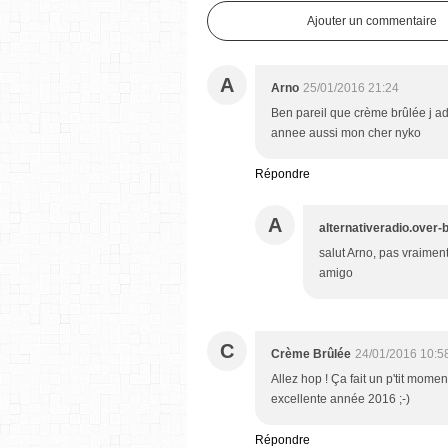
Ajouter un commentaire
A
Arno
25/01/2016 21:24
Ben pareil que crème brûlée j a
annee aussi mon cher nyko
Répondre
A
alternativeradio.over-
salut Arno, pas vraiment
amigo
C
Crème Brûlée
24/01/2016 10:5
Allez hop ! Ça fait un p'tit momen
excellente année 2016 ;-)
Répondre