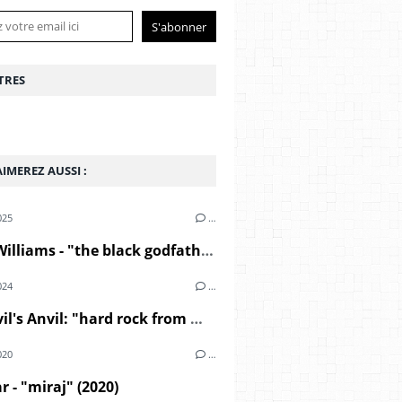
TRES
IMEREZ AUSSI :
025
…
André Williams - "the black godfather" (2000)
024
…
The Devil's Anvil: "hard rock from middle east" (1967)
020
…
r - "miraj" (2020)