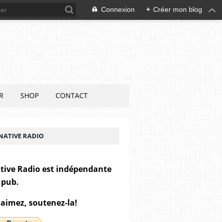
Connexion
+
Créer mon blog
R
SHOP
CONTACT
NATIVE RADIO
tive Radio est indépendante
 pub.
 aimez, soutenez-la!