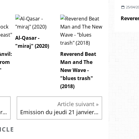
25/04/2
Al-Qasar -
"miraj" (2020)
Anvil:
Reverend Beat
from
Man and The
"
New Wave -
"blues trash"
(2018)
Emission du jeudi 14 janvier 2016
Emission du jeudi 21 janvier 2016
ICLE