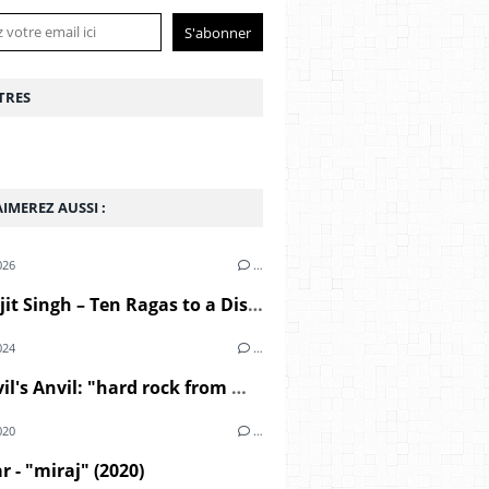
TRES
IMEREZ AUSSI :
026
…
Charanjit Singh – Ten Ragas to a Disco Beat (1982)
024
…
The Devil's Anvil: "hard rock from middle east" (1967)
020
…
r - "miraj" (2020)