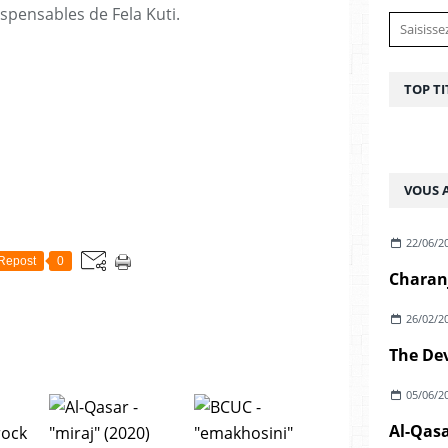
pensables de Fela Kuti.
TOP TI
VOUS A
22/06/2
Repost
0
26/02/2
05/06/2
Al-Qasa