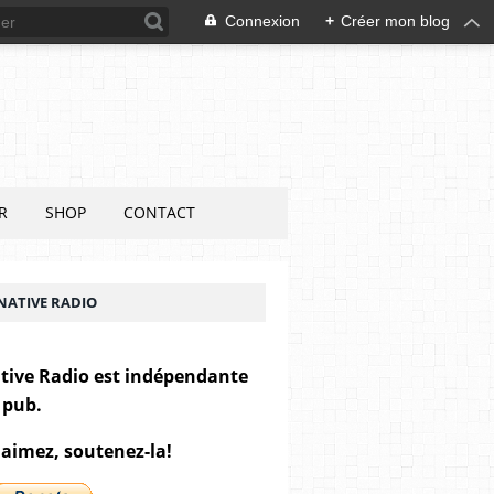
Connexion
+
Créer mon blog
R
SHOP
CONTACT
NATIVE RADIO
tive Radio est indépendante
 pub.
 aimez, soutenez-la!