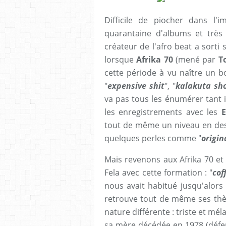
Difficile de piocher dans l
quarantaine d'albums et très
créateur de l'afro beat a sorti
lorsque
Afrika 70
(mené par
T
cette période à vu naître un b
"
expensive shit
", "
kalakuta sh
va pas tous les énumérer tant il
les enregistrements avec les
E
tout de même un niveau en des
quelques perles comme "
origin
Mais revenons aux Afrika 70 et
Fela avec cette formation : "
cof
nous avait habitué jusqu'alor
retrouve tout de même ses thèm
nature différente : triste et mé
sa mère décédée en 1978 (défen