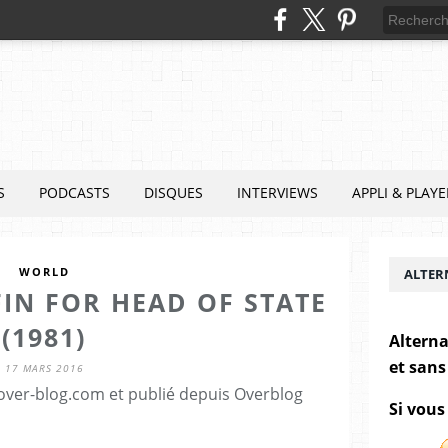
S
PODCASTS
DISQUES
INTERVIEWS
APPLI & PLAYE
WORLD
ALTER
FIN FOR HEAD OF STATE
(1981)
Alterna
et sans
17 MARS 2016
.over-blog.com et publié depuis Overblog
Si vous