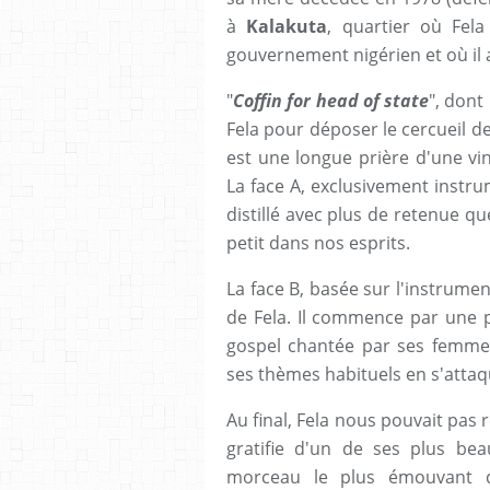
à
Kalakuta
, quartier où Fela
gouvernement nigérien et où il a
"
Coffin for head of state
", dont
Fela pour déposer le cercueil 
est une longue prière d'une vi
La face A, exclusivement instr
distillé avec plus de retenue qu
petit dans nos esprits.
La face B, basée sur l'instrumen
de Fela. Il commence par une p
gospel chantée par ses femme
ses thèmes habituels en s'atta
Au final, Fela nous pouvait pa
gratifie d'un de ses plus be
morceau le plus émouvant de