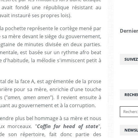
 avait fondé une république résistant au
vait instauré ses propres lois).
 la pochette représente le cortège mené par
Dernier
de sa mère devant le siège du gouvernement,
ngtaine de minutes divisée en deux parties.
umentale, est basée sur un rythme afro beat
SUIVE
e d'habitude, la mélodie s'immiscent petit à
tal de la face A, est agrémentée de la prose
rière pour sa mère, enrichie d'une touche
RECHE
s ("
amen, amen amen
"). Il revient ensuite à
quant au gouvernement et à la corruption.
s rendre plus bel hommage à sa mère et nous
aux morceaux. "
Coffin for head of state
",
NEWSL
 son répertoire, fait donc partie des