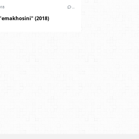
018
…
"emakhosini" (2018)