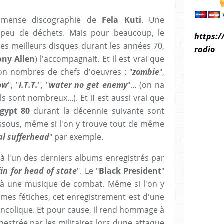
'immense discographie de
Fela Kuti
. Une
 peu de déchets. Mais pour beaucoup, le
https:/
 ses meilleurs disques durant les années 70,
radio
ony Allen
) l'accompagnait. Et il est vrai que
on nombres de chefs d'oeuvres : "
zombie
",
ow
", "
I.T.T.
", "
water no get enemy
"... (on na
s sont nombreux...). Et iI est aussi vrai que
gypt 80
durant la décennie suivante sont
sous, même si l'on y trouve tout de même
al sufferhead
" par exemple.
 à l'un des derniers albums enregistrés par
fin for head of state
". Le "
Black President
"
s à une musique de combat. Même si l'on y
es fétiches, cet enregistrement est d'une
lancolique. Et pour cause, il rend hommage à
estrée par les militaires lors dune attaque