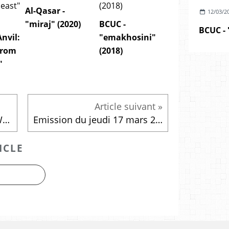
Al-Qasar -
12/03/2
"miraj" (2020)
BCUC -
BCUC - 
Anvil:
"emakhosini"
from
(2018)
"
King Gizzard & The Lizard Wizard - live at AB (02/03/16)
Emission du jeudi 17 mars 2016
ICLE