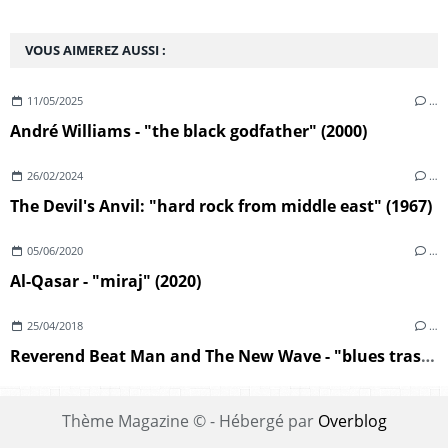
VOUS AIMEREZ AUSSI :
11/05/2025
…
André Williams - "the black godfather" (2000)
26/02/2024
…
The Devil's Anvil: "hard rock from middle east" (1967)
05/06/2020
…
Al-Qasar - "miraj" (2020)
25/04/2018
…
Reverend Beat Man and The New Wave - "blues trash" (2018)
Thème Magazine © - Hébergé par
Overblog