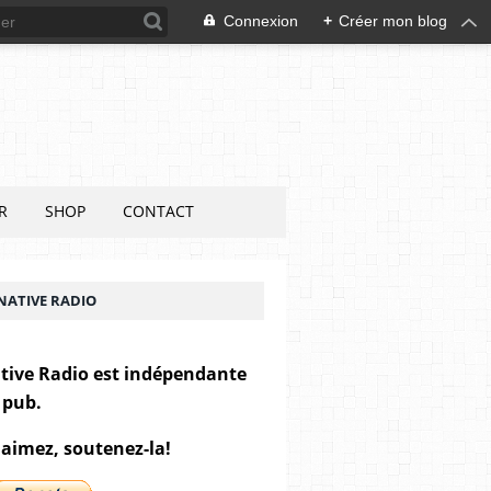
Connexion
+
Créer mon blog
R
SHOP
CONTACT
NATIVE RADIO
tive Radio est indépendante
 pub.
 aimez, soutenez-la!