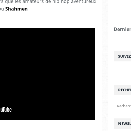
's que les amateurs de hip hop aventureux
ou
Shahmen
Dernier
SUIVE
RECHE
NEWSL