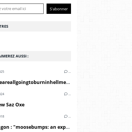
TRES
IMEREZ AUSSI :
025
…
El-P - Weareallgoingtoburninhellmegamixx2 (2008)
024
…
ew Saz Oxe
018
…
Dr Octagon : "moosebumps: an exploration into modern day horripilation" (2018)