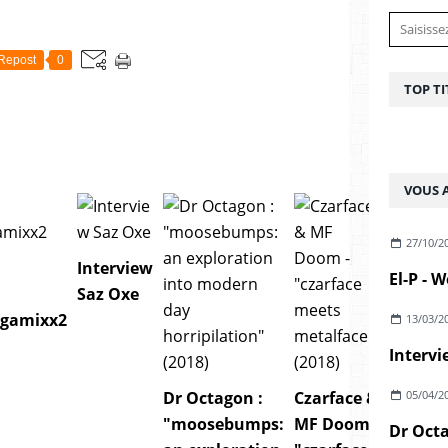
Repost
0
TOP TI
VOUS A
27/10/2
Interview
Saz Oxe
egamixx2
13/03/2
Intervi
05/04/2
Dr Octagon :
Czarface &
"moosebumps:
MF Doom -