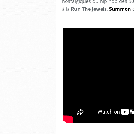
nostalgiques du hip hop des 90
à la
Run The Jewels
,
Summon