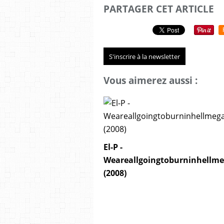
PARTAGER CET ARTICLE
S'inscrire à la newsletter
Vous aimerez aussi :
El-P -
Weareallgoingtoburninhellm
(2008)