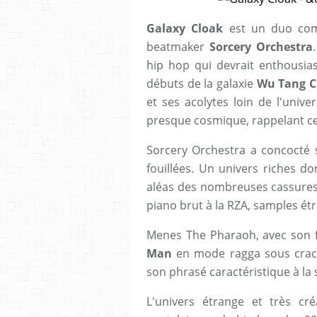
Galaxy Cloak
est un duo co
beatmaker
Sorcery Orchestra
hip hop qui devrait enthousia
débuts de la galaxie
Wu Tang C
et ses acolytes loin de l'univ
presque cosmique, rappelant ce
Sorcery Orchestra a concocté s
fouillées. Un univers riches d
aléas des nombreuses cassures r
piano brut à la RZA, samples étr
Menes The Pharaoh, avec son 
Man
en mode ragga sous crack
son phrasé caractéristique à la 
L'univers étrange et très cré