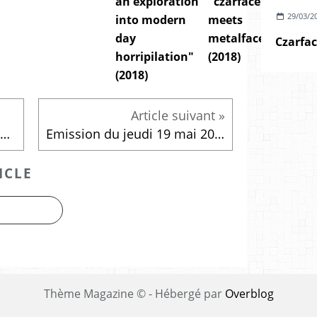
an exploration
"czarface
29/03/2
into modern
meets
day
metalface"
horripilation"
(2018)
(2018)
Dirty Deep - what's flowin' in my veins (2016)
Emission du jeudi 19 mai 2016
ICLE
Thème Magazine © - Hébergé par
Overblog