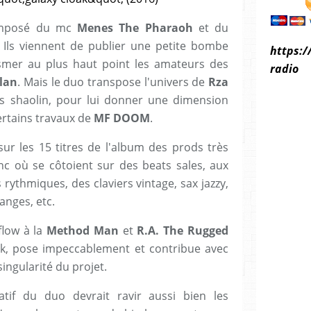
mposé du mc
Menes The Pharaoh
et du
. Ils viennent de publier une petite bombe
https:/
smer au plus haut point les amateurs des
radio
lan
. Mais le duo transpose l'univers de
Rza
ers shaolin, pour lui donner une dimension
rtains travaux de
MF DOOM
.
ur les 15 titres de l'album des prods très
onc où se côtoient sur des beats sales, aux
ythmiques, des claviers vintage, sax jazzy,
anges, etc.
flow à la
Method Man
et
R.A. The Rugged
, pose impeccablement et contribue avec
singularité du projet.
atif du duo devrait ravir aussi bien les