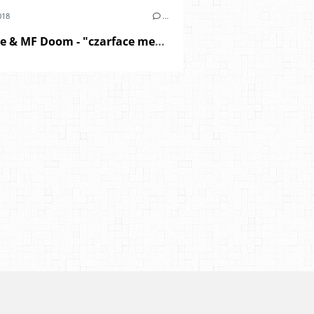
018
…
Czarface & MF Doom - "czarface meets metalface" (2018)