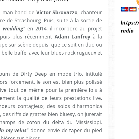
ne man band de
Victor Sbrovazzo
, chanteur
re de Strasbourg. Puis, suite à la sortie de
https:/
n wedding
" en 2014, il incorpore au projet
radio
, puis plus récemment
Adam Lanfrey
à la
upe sur scène depuis, que ce soit en duo ou
e belle baffe, avec leur blues rock rugueux et
lbum de Dirty Deep en mode trio, intitulé
lors forcément, le son est bien plus polissé
rive tout de même pour la première fois à
ement la qualité de leurs prestations live.
oeurs contagieux, des solos d'harmonica
des riffs de grattes bien bluesy, on jurerait
 champs de coton du delta du Mississippi.
 in my veins
" donne envie de taper du pied
bières sur bières.