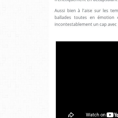
Aussi bien à l'aise sur les te
ballades toutes en émotion 
incontestablement un cap avec 