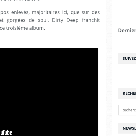
mpos enlevés, majoritaires ici, que sur des
et gorgées de soul, Dirty Deep franchit
ce troisième album.
Dernier
SUIVE
RECHE
NEWSL