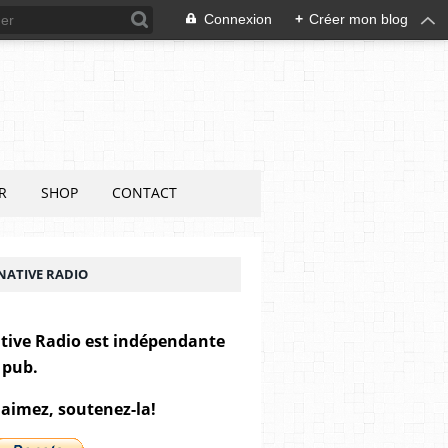
Connexion
+
Créer mon blog
R
SHOP
CONTACT
NATIVE RADIO
tive Radio est indépendante
 pub.
 aimez, soutenez-la!