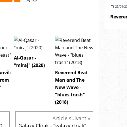
25/04/2
Al-Qasar -
"miraj" (2020)
Anvil:
Reverend Beat
from
Man and The
"
New Wave -
"blues trash"
(2018)
Emission du jeudi 12 mai 2016
Galaxy Cloak - "galaxy cloak" (2016)