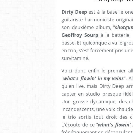
Dirty Deep
est à la base le o
guitariste harmoniciste originai
son deuxième album, "
shotgu
Geoffroy Sourp
à la batterie
basse. Et quiconque a vu le gro
en trio, s'est forcément pris un
survitaminé.
Voici donc enfin le premier a
"
what's flowin' in my veins
". A
qu'en live, mais Dirty Deep ar
capter en studio presque fidèl
Une grosse dynamique, des ch
incandescents, une voix chaude, 
le trio sortis tout droit des
L'écoute de ce "
what's flowin'
frénétiquement en décapsulant 