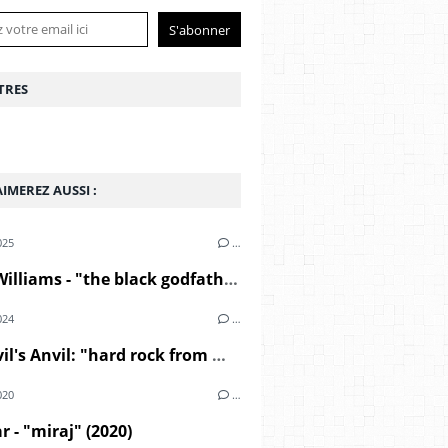
TRES
IMEREZ AUSSI :
025
…
André Williams - "the black godfather" (2000)
024
…
The Devil's Anvil: "hard rock from middle east" (1967)
020
…
r - "miraj" (2020)