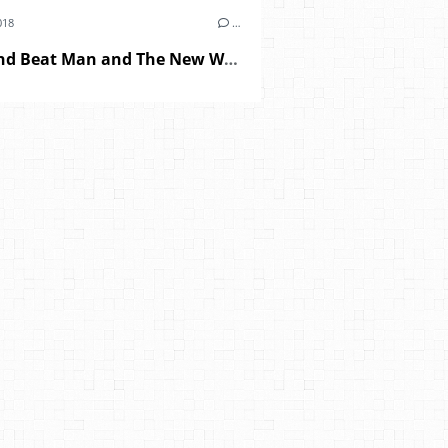
018
…
Reverend Beat Man and The New Wave - "blues trash" (2018)