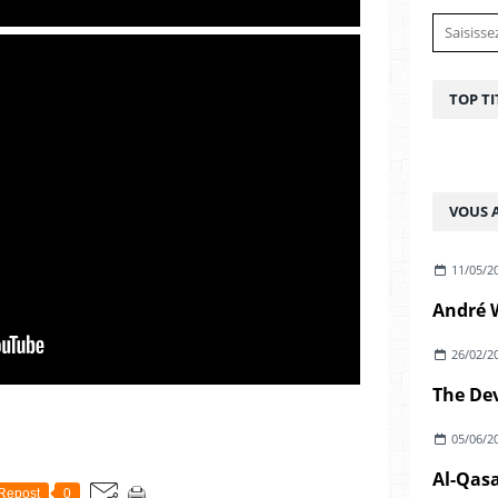
TOP TI
VOUS A
11/05/2
26/02/2
05/06/2
Al-Qasa
Repost
0