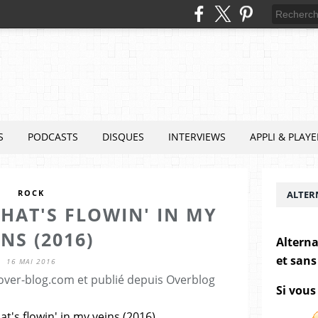
S
PODCASTS
DISQUES
INTERVIEWS
APPLI & PLAYE
ROCK
ALTER
WHAT'S FLOWIN' IN MY
INS (2016)
Alterna
et sans
16 MAI 2016
.over-blog.com et publié depuis Overblog
Si vous