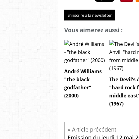
S'inscrire à la newsletter
Vous aimerez aussi :
André Williams -
"the black
The Devil's 
godfather"
"hard rock 
(2000)
middle east
(1967)