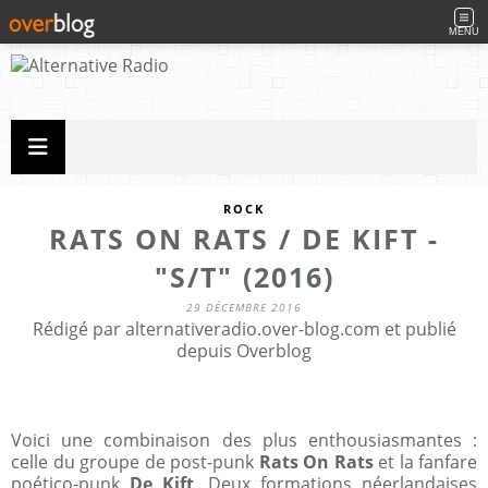
MENU
ROCK
RATS ON RATS / DE KIFT -
"S/T" (2016)
29 DÉCEMBRE 2016
Rédigé par alternativeradio.over-blog.com et publié
depuis Overblog
Voici une combinaison des plus enthousiasmantes :
celle du groupe de post-punk
Rats On Rats
et la fanfare
poético-punk
De Kift
. Deux formations néerlandaises