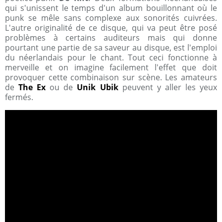
qui s'unissent le temps d'un album bouillonnant où le
punk se mêle sans complexe aux sonorités cuivrées.
L'autre originalité de ce disque, qui va peut être posé
problèmes à certains auditeurs mais qui donne
pourtant une partie de sa saveur au disque, est l'emploi
du néerlandais pour le chant. Tout ceci fonctionne à
merveille et on imagine facilement l'effet que doit
provoquer cette combinaison sur scène. Les amateurs
de
The Ex
ou de
Unik Ubik
peuvent y aller les yeux
fermés.