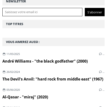
NEWSLETTER
TOP TITRES
VOUS AIMEREZ AUSSI :
11/05/2025
…
André Williams - "the black godfather" (2000)
26/02/2024
…
The Devil's Anvil: "hard rock from middle east" (1967)
05/06/2020
…
Al-Qasar - "miraj" (2020)