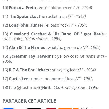
10)
Fumaca Preta
: voce enlouqueceu
(s/t - 2014)
11)
The Spotnicks
: the rocket man
(7'' - 1962)
12)
Long John Hunter
: el paso rock
(7'' - 1961)
13)
Cleveland Crochet & His Band Of Sugar Bee's
:
sweet thing
(cajun stomps - 1999)
14)
Alan & The Flames
: whatcha gonna do
(7'' - 1962)
15)
Screamin Jay Hawkins
: yellow coat
(at home with -
1958)
16)
R.T & The Pot Lickers
: sticky pig feet
(7'' - 1964)
17)
Curtis Lee
: under the moon of love
(7'' - 1961)
18) télé (ghost track)
(
Hint
- 100% white puzzle - 1995)
PARTAGER CET ARTICLE