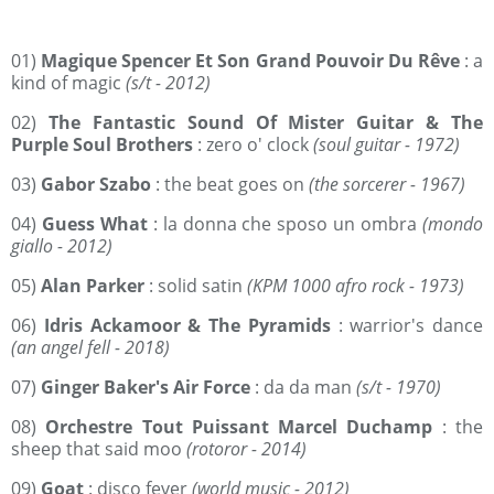
01)
Magique Spencer Et Son Grand Pouvoir Du Rêve
: a
kind of magic
(s/t - 2012)
02)
The Fantastic Sound Of Mister Guitar & The
Purple Soul Brothers
: zero o' clock
(soul guitar - 1972)
03)
Gabor Szabo
: the beat goes on
(the sorcerer - 1967)
04)
Guess What
: la donna che sposo un ombra
(mondo
giallo - 2012)
05)
Alan Parker
: solid satin
(KPM 1000 afro rock - 1973)
06)
Idris Ackamoor & The Pyramids
: warrior's dance
(an angel fell - 2018)
07)
Ginger Baker's Air Force
: da da man
(s/t - 1970)
08)
Orchestre Tout Puissant Marcel Duchamp
: the
sheep that said moo
(rotoror - 2014)
09)
Goat
: disco fever
(world music - 2012)