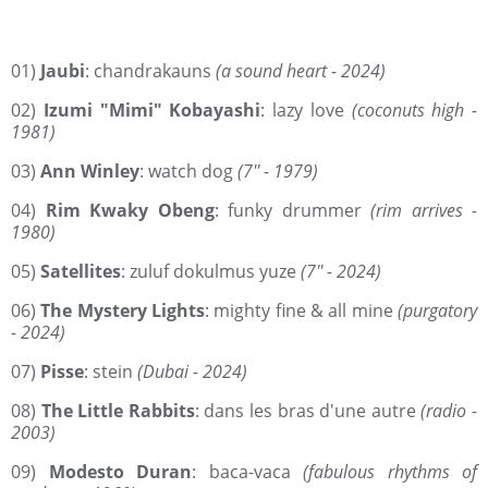
01)
Jaubi
: chandrakauns
(a sound heart - 2024)
02)
Izumi "Mimi" Kobayashi
: lazy love
(coconuts high -
1981)
03)
Ann Winley
: watch dog
(7'' - 1979)
04)
Rim Kwaky Obeng
: funky drummer
(rim arrives -
1980)
05)
Satellites
: zuluf dokulmus yuze
(7'' - 2024)
06)
The Mystery Lights
: mighty fine & all mine
(purgatory
- 2024)
07)
Pisse
: stein
(Dubai - 2024)
08)
The Little Rabbits
: dans les bras d'une autre
(radio -
2003)
09)
Modesto Duran
: baca-vaca
(fabulous rhythms of