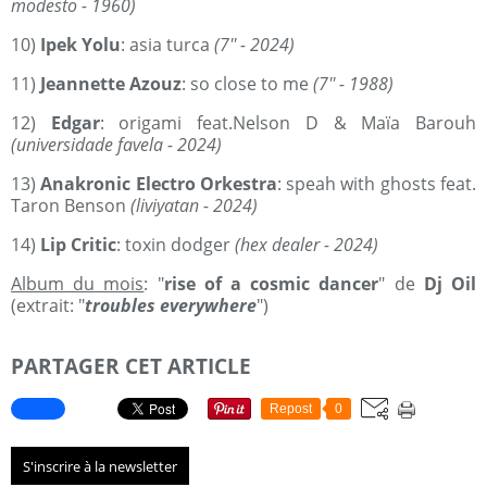
modesto - 1960)
10)
Ipek Yolu
: asia turca
(7'' - 2024)
11)
Jeannette Azouz
: so close to me
(7'' - 1988)
12)
Edgar
: origami feat.Nelson D & Maïa Barouh
(universidade favela - 2024)
13)
Anakronic Electro Orkestra
: speah with ghosts feat.
Taron Benson
(liviyatan - 2024)
14)
Lip Critic
: toxin dodger
(hex dealer - 2024)
Album du mois
: "
rise of a cosmic dancer
" de
Dj Oil
(extrait: "
troubles everywhere
")
PARTAGER CET ARTICLE
Repost
0
S'inscrire à la newsletter