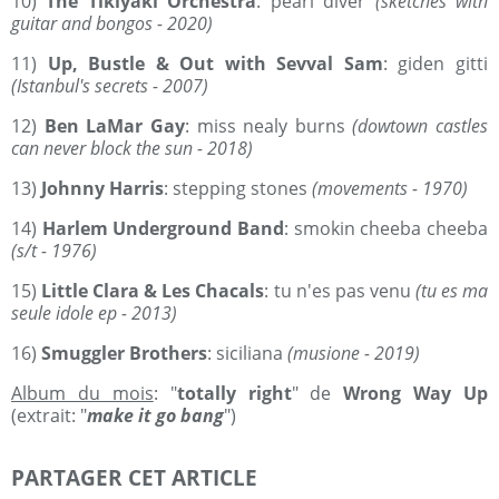
10)
The Tikiyaki Orchestra
: pearl diver
(sketches with
guitar and bongos - 2020)
11)
Up, Bustle & Out with Sevval Sam
: giden gitti
(Istanbul's secrets - 2007)
12)
Ben LaMar Gay
: miss nealy burns
(dowtown castles
can never block the sun - 2018)
13)
Johnny Harris
: stepping stones
(movements - 1970)
14)
Harlem Underground Band
: smokin cheeba cheeba
(s/t - 1976)
15)
Little Clara & Les Chacals
: tu n'es pas venu
(tu es ma
seule idole ep - 2013)
16)
Smuggler Brothers
: siciliana
(musione - 2019)
Album du mois
: "
totally right
" de
Wrong Way Up
(extrait: "
make it go bang
")
PARTAGER CET ARTICLE