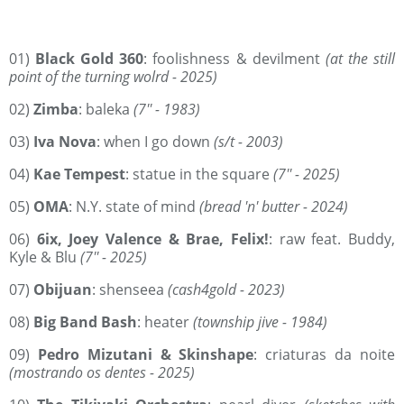
01)
Black Gold 360
: foolishness & devilment
(at the still
point of the turning wolrd - 2025)
02)
Zimba
: baleka
(7'' - 1983)
03)
Iva Nova
: when I go down
(s/t - 2003)
04)
Kae Tempest
: statue in the square
(7'' - 2025)
05)
OMA
: N.Y. state of mind
(bread 'n' butter - 2024)
06)
6ix, Joey Valence & Brae, Felix!
: raw feat. Buddy,
Kyle & Blu
(7'' - 2025)
07)
Obijuan
: shenseea
(cash4gold - 2023)
08)
Big Band Bash
: heater
(township jive - 1984)
09)
Pedro Mizutani & Skinshape
: criaturas da noite
(mostrando os dentes - 2025)