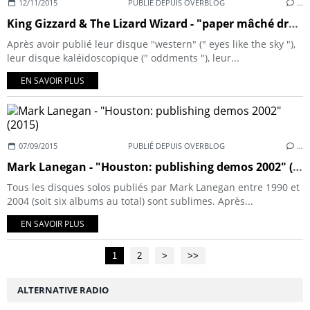
12/11/2015
PUBLIÉ DEPUIS OVERBLOG
…
King Gizzard & The Lizard Wizard - "paper mâché dream balloon" (2015)
Après avoir publié leur disque "western" (" eyes like the sky "),
leur disque kaléidoscopique (" oddments "), leur...
EN SAVOIR PLUS
07/09/2015
PUBLIÉ DEPUIS OVERBLOG
…
Mark Lanegan - "Houston: publishing demos 2002" (2015)
Tous les disques solos publiés par Mark Lanegan entre 1990 et
2004 (soit six albums au total) sont sublimes. Après...
EN SAVOIR PLUS
1
2
>
>>
ALTERNATIVE RADIO