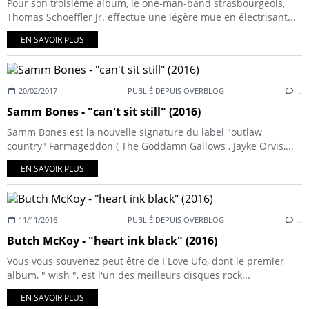
Pour son troisième album, le one-man-band strasbourgeois,
Thomas Schoeffler Jr. effectue une légère mue en électrisant...
EN SAVOIR PLUS
20/02/2017
PUBLIÉ DEPUIS OVERBLOG
…
Samm Bones - "can't sit still" (2016)
Samm Bones est la nouvelle signature du label "outlaw
country" Farmageddon ( The Goddamn Gallows , Jayke Orvis,...
EN SAVOIR PLUS
11/11/2016
PUBLIÉ DEPUIS OVERBLOG
…
Butch McKoy - "heart ink black" (2016)
Vous vous souvenez peut être de I Love Ufo, dont le premier
album, " wish ", est l'un des meilleurs disques rock...
EN SAVOIR PLUS