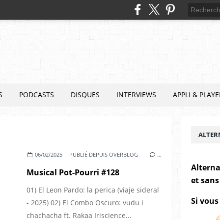
S
PODCASTS
DISQUES
INTERVIEWS
APPLI & PLAYE
ALTER
06/02/2025
PUBLIÉ DEPUIS OVERBLOG
…
Alterna
Musical Pot-Pourri #128
et sans
01) El Leon Pardo: la perica (viaje sideral
Si vous
- 2025) 02) El Combo Oscuro: vudu i
chachacha ft. Rakaa Iriscience...