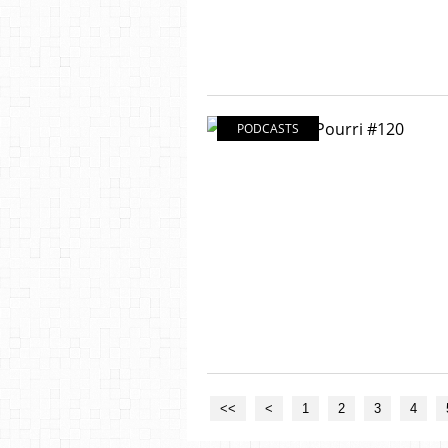
PODCASTS
<<
<
1
2
3
4