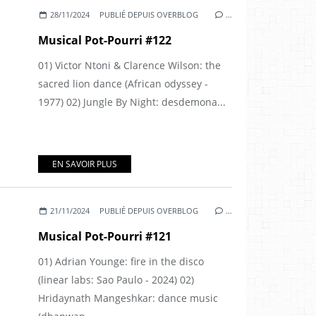
28/11/2024
PUBLIÉ DEPUIS OVERBLOG
…
Musical Pot-Pourri #122
01) Victor Ntoni & Clarence Wilson: the
sacred lion dance (African odyssey -
1977) 02) Jungle By Night: desdemona...
EN SAVOIR PLUS
21/11/2024
PUBLIÉ DEPUIS OVERBLOG
…
Musical Pot-Pourri #121
01) Adrian Younge: fire in the disco
(linear labs: Sao Paulo - 2024) 02)
Hridaynath Mangeshkar: dance music