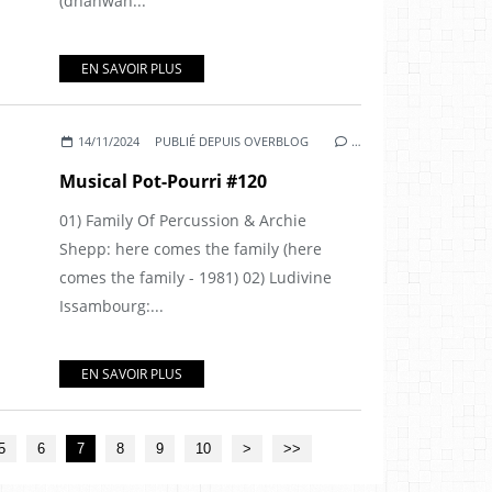
(dhanwan...
EN SAVOIR PLUS
14/11/2024
PUBLIÉ DEPUIS OVERBLOG
…
Musical Pot-Pourri #120
01) Family Of Percussion & Archie
Shepp: here comes the family (here
comes the family - 1981) 02) Ludivine
Issambourg:...
EN SAVOIR PLUS
20
5
6
7
8
9
10
>
>>