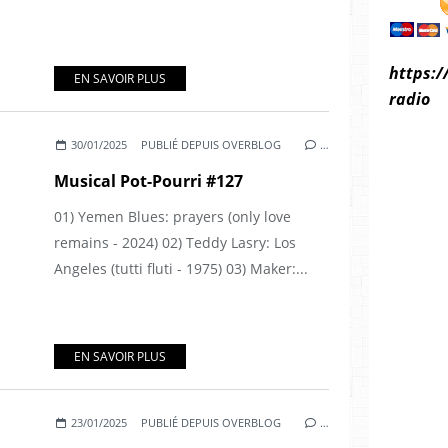
https:/
EN SAVOIR PLUS
radio
30/01/2025
PUBLIÉ DEPUIS OVERBLOG
…
Musical Pot-Pourri #127
01) Yemen Blues: prayers (only love
remains - 2024) 02) Teddy Lasry: Los
Angeles (tutti fluti - 1975) 03) Maker:...
EN SAVOIR PLUS
23/01/2025
PUBLIÉ DEPUIS OVERBLOG
…