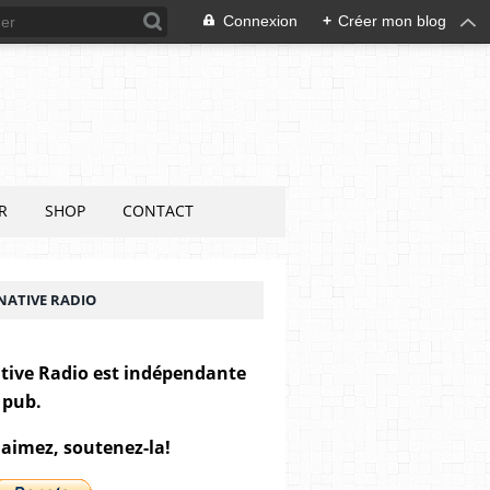
Connexion
+
Créer mon blog
R
SHOP
CONTACT
NATIVE RADIO
tive Radio est indépendante
 pub.
 aimez, soutenez-la!