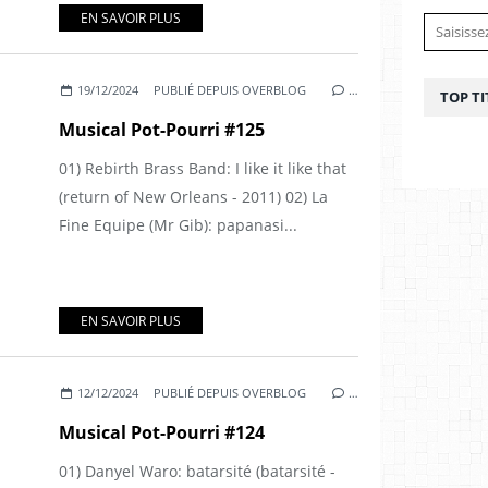
EN SAVOIR PLUS
19/12/2024
PUBLIÉ DEPUIS OVERBLOG
…
TOP TI
Musical Pot-Pourri #125
01) Rebirth Brass Band: I like it like that
(return of New Orleans - 2011) 02) La
Fine Equipe (Mr Gib): papanasi...
EN SAVOIR PLUS
12/12/2024
PUBLIÉ DEPUIS OVERBLOG
…
Musical Pot-Pourri #124
01) Danyel Waro: batarsité (batarsité -