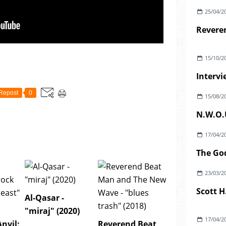
25/04/2
15/10/2
Interv
Repost
0
15/08/2
N.W.O.U
17/04/2
23/03/2
Al-Qasar -
"miraj" (2020)
17/04/2
Anvil:
Reverend Beat