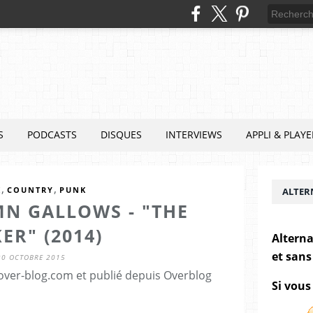
S
PODCASTS
DISQUES
INTERVIEWS
APPLI & PLAYE
,
,
K
COUNTRY
PUNK
ALTER
N GALLOWS - "THE
ER" (2014)
Alterna
et sans
20 OCTOBRE 2015
.over-blog.com et publié depuis Overblog
Si vous