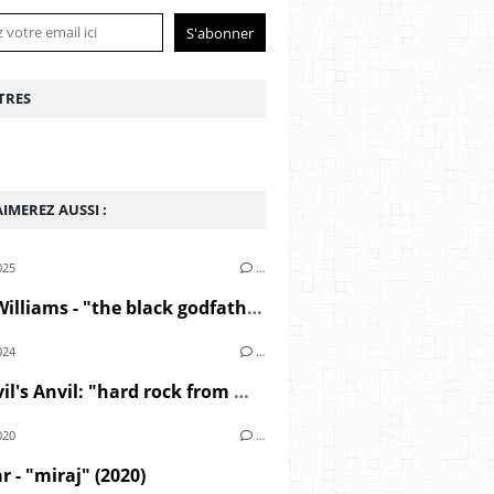
TRES
IMEREZ AUSSI :
025
…
André Williams - "the black godfather" (2000)
024
…
The Devil's Anvil: "hard rock from middle east" (1967)
020
…
r - "miraj" (2020)