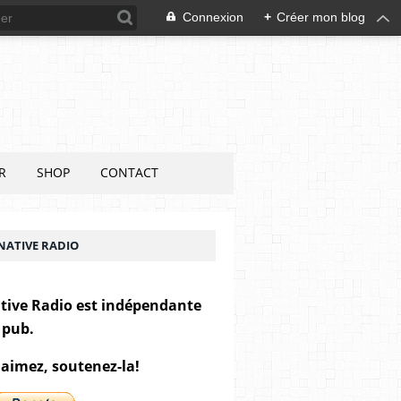
Connexion
+
Créer mon blog
R
SHOP
CONTACT
NATIVE RADIO
tive Radio est indépendante
 pub.
 aimez, soutenez-la!