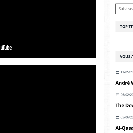
TOP TI
VOUS A
11/05/2
26/02/2
05/06/2
Al-Qasa