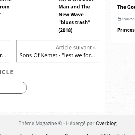
from
Man and The
"
New Wave -
09/02/2
"blues trash"
(2018)
Emission du jeudi 15 octobre 2015
Sons Of Kemet - "lest we forget what we came here to do" (2015)
ICLE
Thème Magazine © - Hébergé par
Overblog