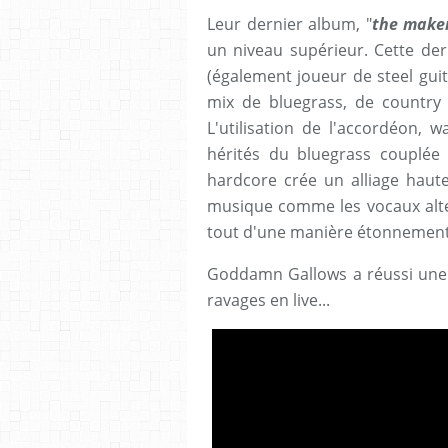
Leur dernier album, "
the make
un niveau supérieur. Cette de
(également joueur de steel gui
mix de bluegrass, de country 
L'utilisation de l'accordéon, 
hérités du bluegrass couplée 
hardcore crée un alliage haute
musique comme les vocaux alter
tout d'une manière étonnement 
Goddamn Gallows a réussi une m
ravages en live...