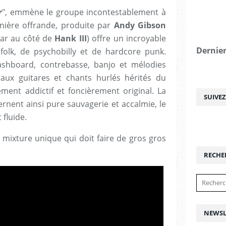
r
", emmène le groupe incontestablement à
rnière offrande, produite par
Andy Gibson
tar au côté de
Hank III
) offre un incroyable
Dernier
folk, de psychobilly et de hardcore punk.
washboard, contrebasse, banjo et mélodies
aux guitares et chants hurlés hérités du
ment addictif et foncièrement original. La
SUIVE
nent ainsi pure sauvagerie et accalmie, le
fluide.
ixture unique qui doit faire de gros gros
RECHE
NEWSL