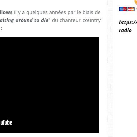
llows
il y a quelques années par le biais de
aiting around to die
" du chanteur country
https:/
:
radio