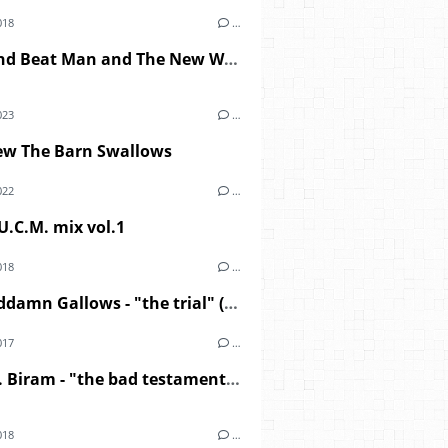
018
…
Reverend Beat Man and The New Wave - "blues trash" (2018)
023
…
iew The Barn Swallows
022
…
.C.M. mix vol.1
018
…
The Goddamn Gallows - "the trial" (2018)
017
…
Scott H. Biram - "the bad testament" (2017)
018
…