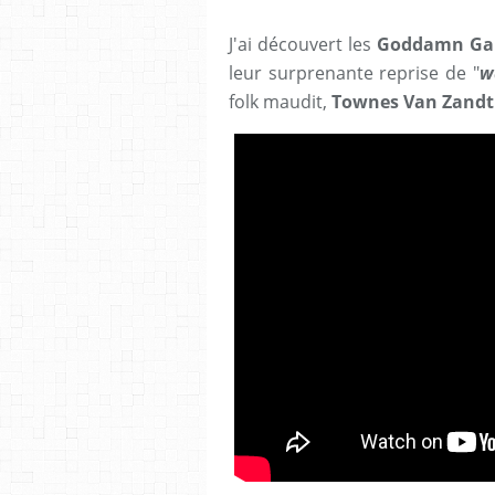
J'ai découvert les
Goddamn Ga
leur surprenante reprise de "
w
folk maudit,
Townes Van Zandt