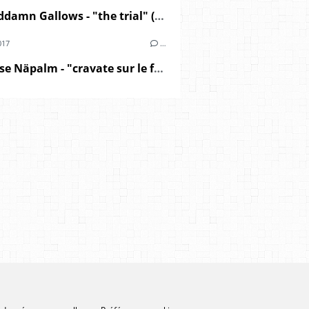
The Goddamn Gallows - "the trial" (2018)
017
…
Princesse Näpalm - "cravate sur le front" (2016)