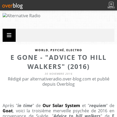
MENU
,
,
WORLD
PSYCHÉ
ELECTRO
E GONE - "ADVICE TO HILL
WALKERS" (2016)
30 NOVEMBRE 2016
Rédigé par alternativeradio.over-blog.com et publié
depuis Overblog
Après "
in time
" de
Our Solar System
et "
requiem
" de
Goat
, voici la troisième merveille psychée de 2016 en
provenance de Suède. "
Advice to hill walkers
" de
E