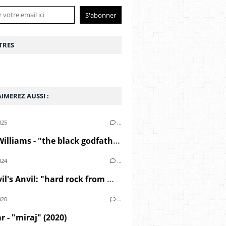
TRES
IMEREZ AUSSI :
025
…
André Williams - "the black godfather" (2000)
024
…
The Devil's Anvil: "hard rock from middle east" (1967)
020
…
r - "miraj" (2020)