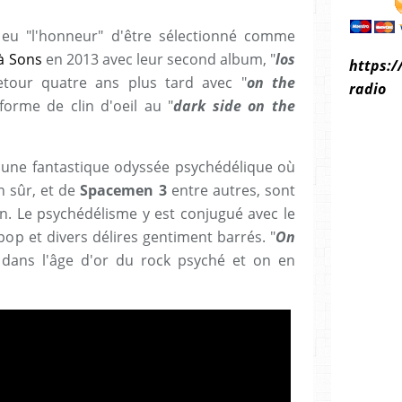
 eu "l'honneur" d'être sélectionné comme
à Sons
en 2013 avec leur second album, "
los
https:/
retour quatre ans plus tard avec "
on the
radio
forme de clin d'oeil au "
dark side on the
ci une fantastique odyssée psychédélique où
n sûr, et de
Spacemen 3
entre autres, sont
ion. Le psychédélisme y est conjugué avec le
 pop et divers délires gentiment barrés. "
On
 dans l'âge d'or du rock psyché et on en