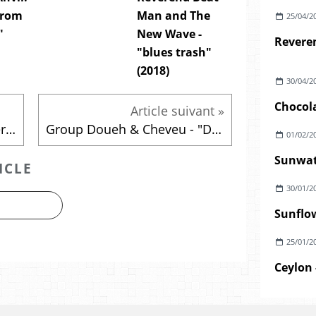
from
Man and The
25/04/2
"
New Wave -
"blues trash"
(2018)
30/04/2
Chocola
Emission du jeudi 19 janvier 2017
Group Doueh & Cheveu - "Dakhla Sahara session" (2017)
01/02/2
Sunwatc
ICLE
30/01/2
Sunflow
25/01/2
Ceylon 