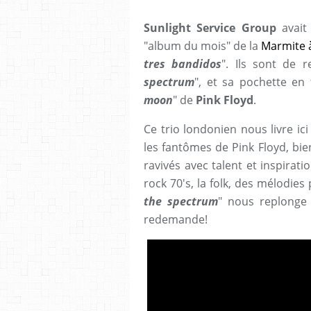
Sunlight Service Group
avait
"album du mois" de la
Marmite 
tres bandidos
". Ils sont de 
spectrum
", et sa pochette en 
moon
" de
Pink Floyd
.
Ce trio londonien nous livre i
les fantômes de Pink Floyd, bie
ravivés avec talent et inspirat
rock 70's, la folk, des mélodies
the spectrum
" nous replonge
redemande!