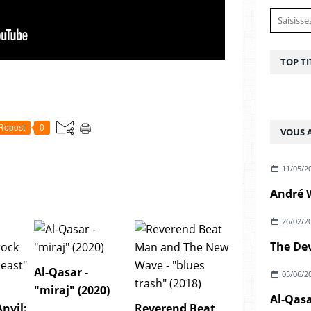
TOP TI
Repost
0
VOUS A
11/05/2
26/02/2
Al-Qasar -
05/06/2
"miraj" (2020)
Al-Qasa
Anvil:
Reverend Beat