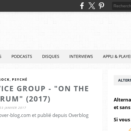
S
PODCASTS
DISQUES
INTERVIEWS
APPLI & PLAYE
,
ROCK
PSYCHÉ
ALTER
ICE GROUP - "ON THE
RUM" (2017)
Alterna
et sans
23 JANVIER 2017
.over-blog.com et publié depuis Overblog
Si vous