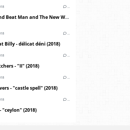
018
…
Reverend Beat Man and The New Wave - "blues trash" (2018)
018
…
t Billy - délicat déni (2018)
018
…
hers - "II" (2018)
018
…
ers - "castle spell" (2018)
018
…
- "ceylon" (2018)