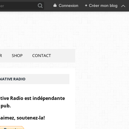
Connexion
+
Créer mon blog
R
SHOP
CONTACT
NATIVE RADIO
tive Radio est indépendante
 pub.
 aimez, soutenez-la!